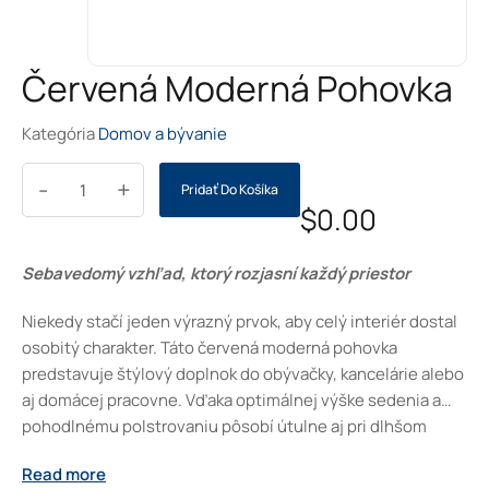
Červená Moderná Pohovka
Kategória
Domov a bývanie
-
+
Pridať Do Košíka
$
0.00
Sebavedomý vzhľad, ktorý rozjasní každý priestor
Niekedy stačí jeden výrazný prvok, aby celý interiér dostal
osobitý charakter. Táto červená moderná pohovka
predstavuje štýlový doplnok do obývačky, kancelárie alebo
aj domácej pracovne. Vďaka optimálnej výške sedenia a
pohodlnému polstrovaniu pôsobí útulne aj pri dlhšom
posedení. Jemný textilný poťah, decentné prešívanie a
Read more
kontrastné vankúše vytvárajú harmonický dojem, ktorý