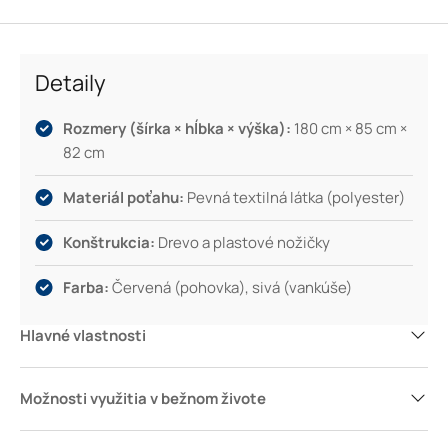
ľahko zapadne do rôznych štýlov bývania. Pohovka tak
ponúka nielen priestor na oddych, ale aj miesto, z ktorého
sála príjemná atmosféra.
Detaily
Rozmery (šírka × hĺbka × výška):
180 cm × 85 cm ×
82 cm
Materiál poťahu:
Pevná textilná látka (polyester)
Konštrukcia:
Drevo a plastové nožičky
Farba:
Červená (pohovka), sivá (vankúše)
Hlavné vlastnosti
Možnosti využitia v bežnom živote