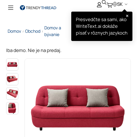
SK
×
Presvedčte sa sami, ako
WriteText.ai dokáže
Domov a
Červená Moderná
Domov
Obchod
/
/
písať v rôznych jazykoch
/
bývanie
Pohovka
Iba demo. Nie je na predaj.