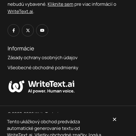
nebudú vybavené.
Kliknite sem
pre viac informácií o
WriteText.ai
.
Informácie
Zásady ochrany osobných údajov
Všeobecné obchodné podmienky
© 2023-2026 WriteText.ai
×
Tento ukážkový obchod predvádza
automatické generovanie textu od
Toto je demo obchod zobrazujúci výstupy
WriteText.ai
–
WriteText.ai
. Všetky obchodné značky, logá a