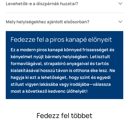
Levehetők-e a díszpárnák huzatai?
Mely helyiségekhez ajánlott elsősorban?
Fedezze fel a piros kanapé előnyeit
Ez a modern piros kanapé könnyed frissességet és
kényelmet nyújt bármely helyiségben.
Letisztult
formavilágával, strapabíró anyagaival és tartós
kialakításával hosszú távon is otthona éke lesz.
Ne
hagyja ki ezt a lehetőséget, hogy színt és egyedi
stílust vigyen lakásába vagy irodájába—válassza
most a következő kedvenc ülőhelyét!
Fedezz fel többet