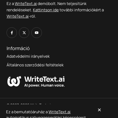
Ez a
WriteText.ai
demóbolt. Nem teljesítünk
rendeléseket.
Kattintson ide
további információkért a
WriteText.ai
-ról.
Információ
Adatvédelmi irányelvek
Általános szerződési feltételek
© 2023-2026 WriteText.ai
×
Ez a bemutatóáruház a
WriteText.ai
automatikus szöveggenerálási képességeit