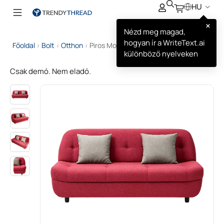
HU
×
Nézd meg magad,
hogyan ír a WriteText.ai
Főoldal
Bolt
Otthon
Piros Modern Kanapé
/
/
/
különböző nyelveken
Csak demó. Nem eladó.