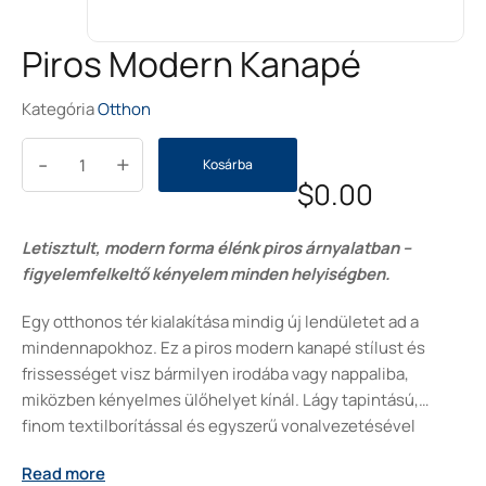
Piros Modern Kanapé
Kategória
Otthon
-
+
Kosárba
$
0.00
Letisztult, modern forma élénk piros árnyalatban –
figyelemfelkeltő kényelem minden helyiségben.
Egy otthonos tér kialakítása mindig új lendületet ad a
mindennapokhoz. Ez a piros modern kanapé stílust és
frissességet visz bármilyen irodába vagy nappaliba,
miközben kényelmes ülőhelyet kínál. Lágy tapintású,
finom textilborítással és egyszerű vonalvezetésével
könnyen igazodik a modern enteriőrökhöz. A két
Read more
visszafogott díszpárna harmonikus egyensúlyt teremt, így