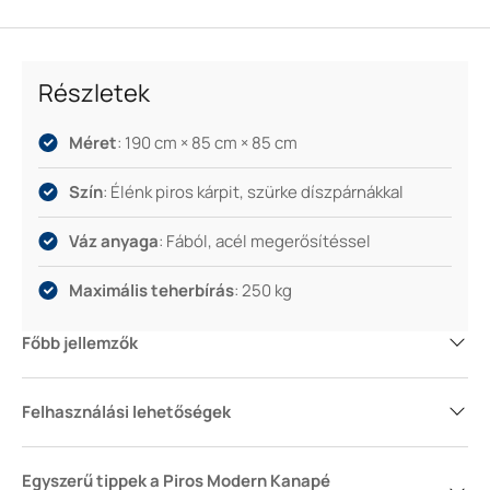
a kanapé nemcsak praktikus, hanem magával ragadó
fókuszpontja lehet a térnek.
Részletek
Méret
: 190 cm × 85 cm × 85 cm
Szín
: Élénk piros kárpit, szürke díszpárnákkal
Váz anyaga
: Fából, acél megerősítéssel
Maximális teherbírás
: 250 kg
Főbb jellemzők
Felhasználási lehetőségek
Egyszerű tippek a Piros Modern Kanapé