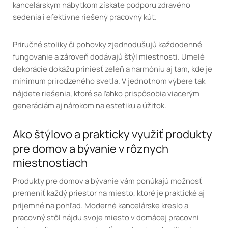
kancelárskym nábytkom získate podporu zdravého
sedenia i efektívne riešený pracovný kút.
Príručné stolíky či pohovky zjednodušujú každodenné
fungovanie a zároveň dodávajú štýl miestnosti. Umelé
dekorácie dokážu priniesť zeleň a harmóniu aj tam, kde je
minimum prirodzeného svetla. V jednotnom výbere tak
nájdete riešenia, ktoré sa ľahko prispôsobia viacerým
generáciám aj nárokom na estetiku a úžitok.
Ako štýlovo a prakticky využiť produkty
pre domov a bývanie v rôznych
miestnostiach
Produkty pre domov a bývanie vám ponúkajú možnosť
premeniť každý priestor na miesto, ktoré je praktické aj
príjemné na pohľad. Moderné kancelárske kreslo a
pracovný stôl nájdu svoje miesto v domácej pracovni