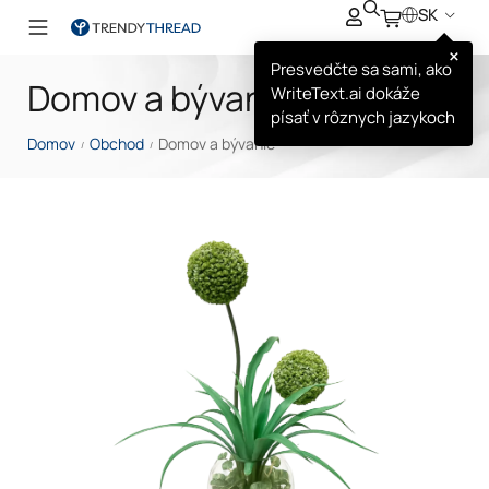
SK
×
Presvedčte sa sami, ako
Domov a bývanie
WriteText.ai dokáže
písať v rôznych jazykoch
Domov
Obchod
Domov a bývanie
/
/