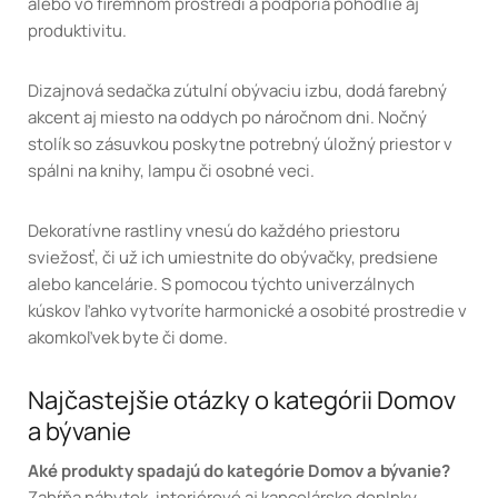
alebo vo firemnom prostredí a podporia pohodlie aj
produktivitu.
Dizajnová sedačka zútulní obývaciu izbu, dodá farebný
akcent aj miesto na oddych po náročnom dni. Nočný
stolík so zásuvkou poskytne potrebný úložný priestor v
spálni na knihy, lampu či osobné veci.
Dekoratívne rastliny vnesú do každého priestoru
sviežosť, či už ich umiestnite do obývačky, predsiene
alebo kancelárie. S pomocou týchto univerzálnych
kúskov ľahko vytvoríte harmonické a osobité prostredie v
akomkoľvek byte či dome.
Najčastejšie otázky o kategórii Domov
a bývanie
Aké produkty spadajú do kategórie Domov a bývanie?
Zahŕňa nábytok, interiérové aj kancelárske doplnky,