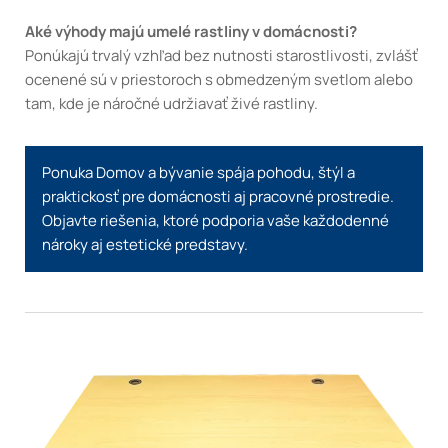
Aké výhody majú umelé rastliny v domácnosti?
Ponúkajú trvalý vzhľad bez nutnosti starostlivosti, zvlášť
ocenené sú v priestoroch s obmedzeným svetlom alebo
tam, kde je náročné udržiavať živé rastliny.
Ponuka Domov a bývanie spája pohodu, štýl a
praktickosť pre domácnosti aj pracovné prostredie.
Objavte riešenia, ktoré podporia vaše každodenné
nároky aj estetické predstavy.