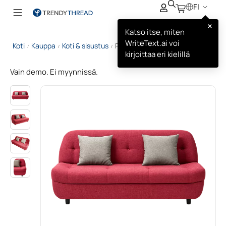
FI
×
Katso itse, miten
WriteText.ai voi
Koti
Kauppa
Koti & sisustus
Punainen Moderni Sohva
/
/
/
kirjoittaa eri kielillä
Vain demo. Ei myynnissä.