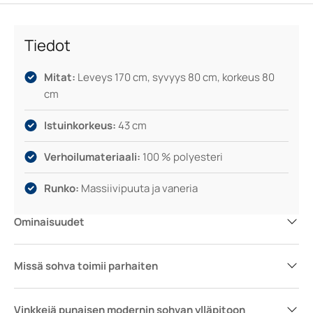
Tiedot
Mitat:
Leveys 170 cm, syvyys 80 cm, korkeus 80
cm
Istuinkorkeus:
43 cm
Verhoilumateriaali:
100 % polyesteri
Runko:
Massiivipuuta ja vaneria
Ominaisuudet
Missä sohva toimii parhaiten
Vinkkejä punaisen modernin sohvan ylläpitoon