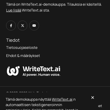
Tämä on WriteText.ai-demokauppa. Tilauksia ei käsitellä.
Lue lisää
WriteText.ai:sta.
Tiedot
Tietosuojaseloste
Ehdot & määräykset
© 2023-2026 WriteText.ai
×
Tämä demokauppa näyttää
WriteText.ai
:n
automaattisen tekstigeneroinnin
Tämä on demokauppa, jossa näytetään
WriteText.ai
-tulokset