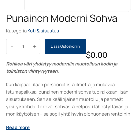
Punainen Moderni Sohva
Kategoria
Koti & sisustus
-
+
Lisää Ostoskoriin
$
0.00
Rohkea väri yhdistyy moderniin muotoiluun kodin ja
toimiston viihtyvyyteen.
Kun kaipaat tilaan persoonallista ilmettä ja mukavaa
istumapaikkaa, punainen moderni sohva tuo raikkaan lisän
sisustukseen. Sen selkeälinjainen muotoilu ja pehmeät
yksityiskohdat tekevät sohvasta helposti lähestyttävän ja
monikäyttöisen – se sopii yhtä hyvin olohuoneen rentoihin
hetkiin kuin työtilojen aulatiloihin. Mukavan tuntuinen
Read more
kangasverhoilu ja tyylikäs väri luovat kutsuvan tunnelman
ja tekevät tilasta astetta elävämmän.