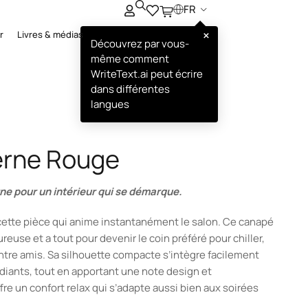
FR
×
r
Livres & médias
Découvrez par vous-
même comment
WriteText.ai peut écrire
dans différentes
langues
rne Rouge
ne pour un intérieur qui se démarque.
cette pièce qui anime instantanément le salon. Ce canapé
euse et a tout pour devenir le coin préféré pour chiller,
ntre amis. Sa silhouette compacte s’intègre facilement
diants, tout en apportant une note design et
fre un confort relax qui s’adapte aussi bien aux soirées