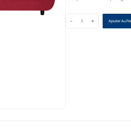
-
+
Ajouter Au Pa