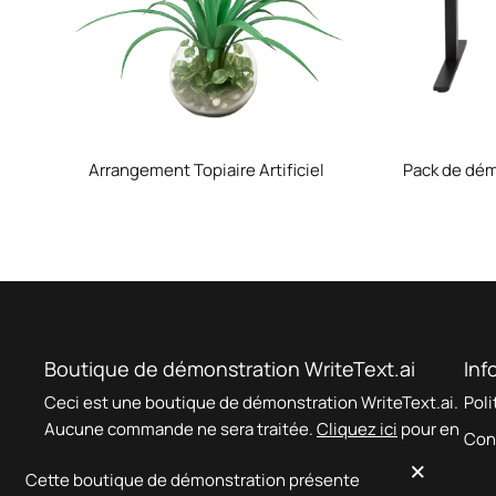
Arrangement Topiaire Artificiel
Pack de dém
Boutique de démonstration WriteText.ai
Inf
Ceci est une boutique de démonstration WriteText.ai.
Poli
Aucune commande ne sera traitée.
Cliquez ici
pour en
Con
savoir plus sur WriteText.ai.
×
Cette boutique de démonstration présente