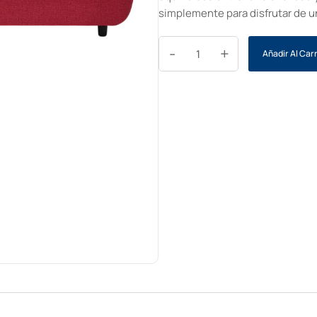
simplemente para disfrutar de un
-
+
Añadir Al Carr