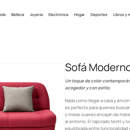
oda
Belleza
Joyería
Electrónica
Hogar
Deportes
Libros y 
Sofá Moderno
Un toque de color contemporán
acogedor y con estilo.
Nada como llegar a casa y encontr
es perfecto para quienes buscan 
y líneas suaves encajan de marav
al entorno. El tapizado textil y 
equilibrada entre funcionalidad 