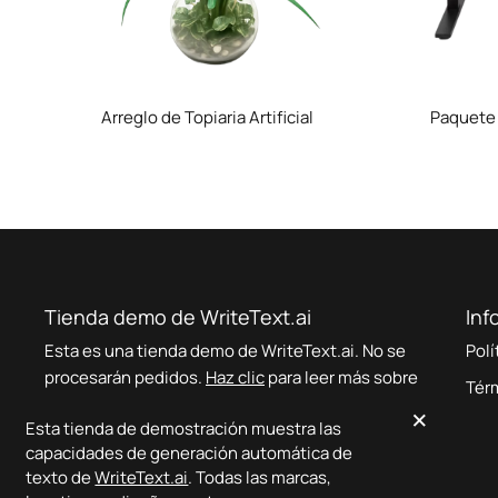
Arreglo de Topiaria Artificial
Paquete 
Tienda demo de WriteText.ai
Inf
Esta es una tienda demo de WriteText.ai. No se
Polí
procesarán pedidos.
Haz clic
para leer más sobre
Tér
WriteText.ai.
×
Esta tienda de demostración muestra las
capacidades de generación automática de
texto de
WriteText.ai
. Todas las marcas,