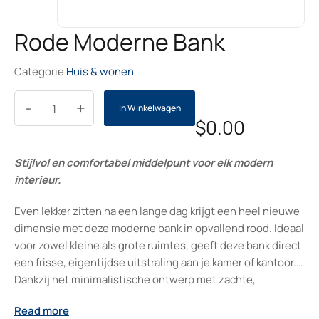
Rode Moderne Bank
Categorie
Huis & wonen
-
+
In Winkelwagen
$
0.00
Stijlvol en comfortabel middelpunt voor elk modern
interieur.
Even lekker zitten na een lange dag krijgt een heel nieuwe
dimensie met deze moderne bank in opvallend rood. Ideaal
voor zowel kleine als grote ruimtes, geeft deze bank direct
een frisse, eigentijdse uitstraling aan je kamer of kantoor.
Dankzij het minimalistische ontwerp met zachte,
afgeronde hoeken en subtiele knoopdetails voelt hij
Read more
uitnodigend aan, terwijl de twee bijpassende kussens