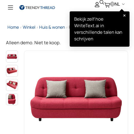
NL
×
Bekijk zelf hoe
WriteText.ai in
Home
Winkel
Huis & wonen
Rode Moderne Bank
/
/
/
verschillende talen kan
schrijven
Alleen demo. Niet te koop.