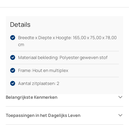
zorgen voor extra zitcomfort. Zo creëer je moeiteloos een
warme sfeer waarin je gasten zich snel thuis voelen.
Details
Breedte x Diepte x Hoogte: 165,00 x 75,00 x 78,00
cm
Materiaal bekleding: Polyester geweven stof
Frame: Hout en multiplex
Aantal zitplaatsen: 2
Belangrijkste Kenmerken
Toepassingen in het Dagelijks Leven