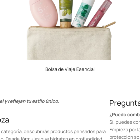
Bolsa de Viaje Esencial
Pregunta
 y reflejan tu estilo único.
¿Puedo combin
eza
Sí, puedes co
Empieza por la
ta categoría, descubrirás productos pensados para
protección sol
ario. Desde fórmulas que hidratan en profundidad