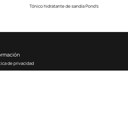
Tónico hidratante de sandía Pond’s
ormación
tica de privacidad
minos y condiciones