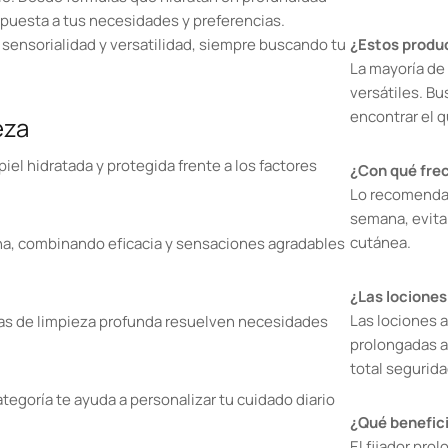
puesta a tus necesidades y preferencias.
sensorialidad y versatilidad, siempre buscando tu
¿Estos produc
La mayoría de
versátiles. B
encontrar el 
eza
iel hidratada y protegida frente a los factores
¿Con qué frec
Lo recomendabl
semana, evitan
cutánea.
ina, combinando eficacia y sensaciones agradables
¿Las lociones
Las lociones 
las de limpieza profunda resuelven necesidades
prolongadas al
total segurida
ategoría te ayuda a personalizar tu cuidado diario
¿Qué benefici
El fijador pro