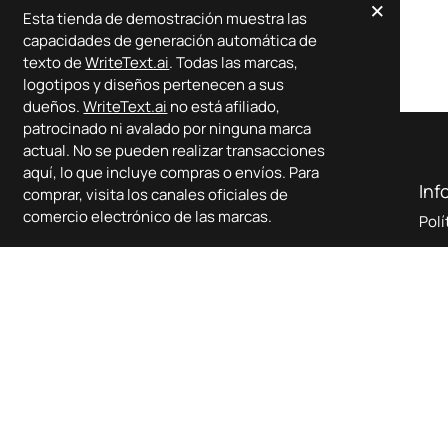
×
Esta tienda de demostración muestra las
Some By Mi Sérum de Vitamina C
capacidades de generación automática de
texto de
WriteText.ai
. Todas las marcas,
logotipos y diseños pertenecen a sus
dueños.
WriteText.ai
no está afiliado,
patrocinado ni avalado por ninguna marca
actual. No se pueden realizar transacciones
aquí, lo que incluye compras o envíos. Para
Tienda demo de WriteText.ai
Inf
comprar, visita los canales oficiales de
comercio electrónico de las marcas.
Esta es una tienda demo de WriteText.ai. No se
Polí
procesarán pedidos.
Haz clic
para leer más sobre
Tér
WriteText.ai.