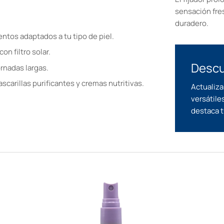
sensación fre
duradero.
entos adaptados a tu tipo de piel.
on filtro solar.
Descu
ornadas largas.
carillas purificantes y cremas nutritivas.
Actualiza
versátile
destaca t