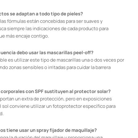
tos se adaptan a todo tipo de pieles?
 las fórmulas están concebidas para ser suaves y
usca siempre las indicaciones de cada producto para
que más encaje contigo.
uencia debo usar las mascarillas peel-off?
e es utilizar este tipo de mascarillas una o dos veces por
do zonas sensibles o irritadas para cuidar la barrera
 corporales con SPF sustituyen al protector solar?
aportan un extra de protección, pero en exposiciones
 sol conviene utilizar un fotoprotector específico para
d.
os tiene usar un spray fijador de maquillaje?
longa la duración del maquillaje y proporciona una