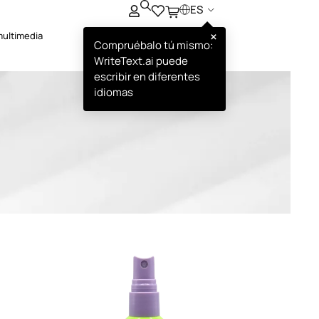
ES
×
multimedia
Compruébalo tú mismo:
WriteText.ai puede
escribir en diferentes
idiomas