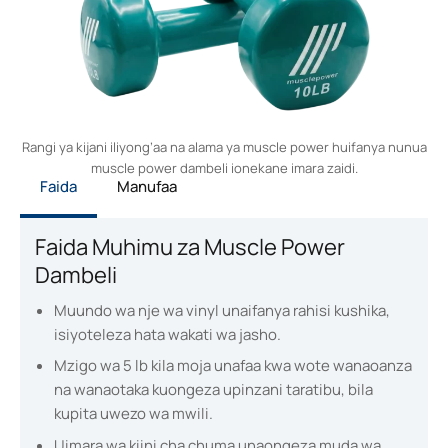
Rangi ya kijani iliyong’aa na alama ya muscle power huifanya nunua
muscle power dambeli ionekane imara zaidi.
Faida
Manufaa
Faida Muhimu za Muscle Power
Dambeli
Muundo wa nje wa vinyl unaifanya rahisi kushika,
isiyoteleza hata wakati wa jasho.
Mzigo wa 5 lb kila moja unafaa kwa wote wanaoanza
na wanaotaka kuongeza upinzani taratibu, bila
kupita uwezo wa mwili.
Uimara wa kiini cha chuma unaongeza muda wa