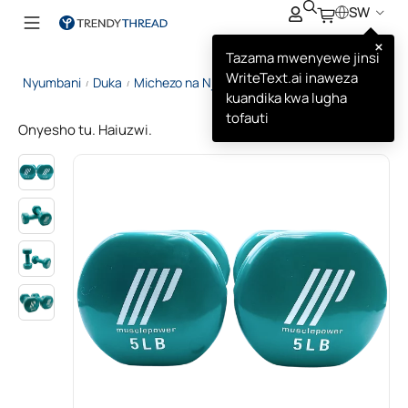
SW
×
Tazama mwenyewe jinsi
WriteText.ai inaweza
Nyumbani
Duka
Michezo na Nje
Muscle Power Dambeli
/
/
/
kuandika kwa lugha
tofauti
Onyesho tu. Haiuzwi.