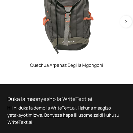
Quechua Arpenaz Begi la Mgongoni
Duka la maonyesho la WriteText.ai
Hii ni duka la demo la WriteText.ai. Hakuna maagizo
yatakayotimizwa.
Bonyeza hapa
ili usome zaidi kuhusu
WriteText.ai.