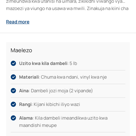
zimeundwa kwa ufanisi na uimara, zikikidhi viwango vya
mazoezi ya viungo na usawa wa mwili. Zinakuja na kiini cha
chuma chenye uzani wa pauni 5 kila moja, kikiwa
Read more
kimemfunikwa na vinyl rahisi kusafisha na isiyoteleza.
Rangi yake ya kijani kibichi ni ya kuvutia na hurahisisha
kutambua uzani mwafaka haraka. Ikiwa unatafuta
kuboresha mzunguko wa damu, kuongeza nguvu au
Maelezo
kujenga utaratibu wa mazoezi, bidhaa hii inalenga kuwapa
wateja uhakika wa matokeo bora bila kusita.
Uzito kwa kila dambeli
: 5 lb
Materiali
: Chuma kwa ndani, vinyl kwa nje
Aina
: Dambeli jozi moja (2 vipande)
Rangi
: Kijani kibichi iliyo wazi
Alama
: Kila dambeli imeandikwa uzito kwa
maandishi meupe