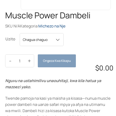
Muscle Power Dambeli
SKU
N/A
Kategoria
Michezo na Nje
Uzito
-
+
Ongeza Kwa Kikapu
$
0.00
Nguvu na ustahimilivu unaouhitaji, kwa kila hatua ya
mazoezi yako.
Twende pamoja na kasi ya maisha ya kisasa—nunua muscle
power dambeli na uanze safari mpya ya afya na utimamu
wa mwili. Dambeli hizi za kisasa kutoka Muscle Power