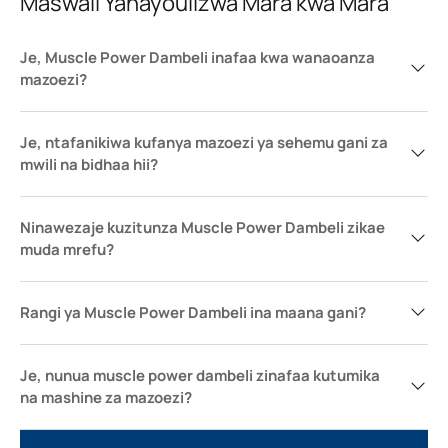
Maswali Yanayoulizwa Mara kwa Mara
Je, Muscle Power Dambeli inafaa kwa wanaoanza
mazoezi?
Je, ntafanikiwa kufanya mazoezi ya sehemu gani za
mwili na bidhaa hii?
Ninawezaje kuzitunza Muscle Power Dambeli zikae
muda mrefu?
Rangi ya Muscle Power Dambeli ina maana gani?
Je, nunua muscle power dambeli zinafaa kutumika
na mashine za mazoezi?