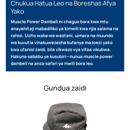
Chukua Hatua Leo na Boreshas Afya
Yako
Muscle Power Dambeli ni chaguo bora kwa mtu
anayehitaji mabadiliko ya kimwili kwa njia salama na
rahisi.
Uzito wake wa wastani, uimara na muundo
wa kuvutia vinakuwezesha kufanya mazoezi yako
kwa ufanisi zaidi, bila vikwazo vya vifaa vikubwa.
Hakuna sababu ya kusubiri—nunua muscle power
dambeli na anza safari ya mwili bora leo.
Gundua zaidi