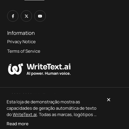
Information
Privacy Notice
Terms of Service
© 2023-2026 WriteText.ai
×
Esta loja de demonstração mostra as
capacidades de geração automática de texto
This is a demo store showcasing
WriteText.ai
output — no
do
WriteText.ai
. Todas as marcas, logótipos e
orders will be fulfilled.
designs de produtos pertencem aos
Read more
respetivos proprietários. O
WriteText.ai
não