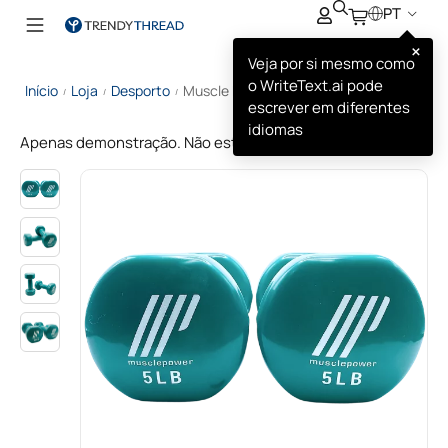
PT
×
Veja por si mesmo como
o WriteText.ai pode
Início
Loja
Desporto
Muscle Power Haltere
/
/
/
escrever em diferentes
idiomas
Apenas demonstração. Não está à venda.