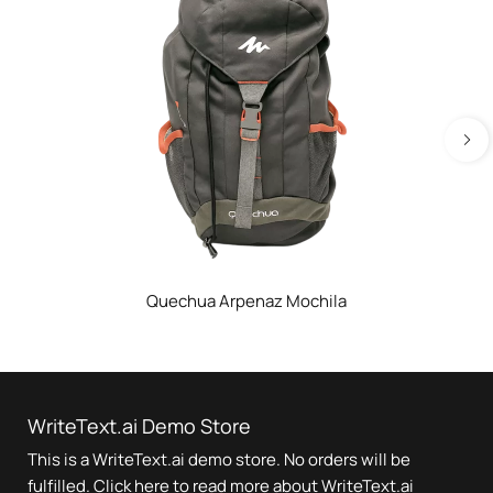
Quechua Arpenaz Mochila
WriteText.ai Demo Store
This is a WriteText.ai demo store. No orders will be
fulfilled.
Click here
to read more about WriteText.ai