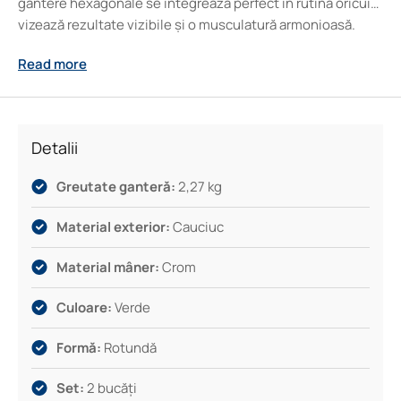
gantere hexagonale se integrează perfect în rutina oricui
vizează rezultate vizibile și o musculatură armonioasă.
Designul ergonomic, acoperirea cauciucată și siguranța la
Read more
fiecare ridicare transformă exercițiul de zi cu zi într-o
experiență motivantă și eficientă. Ganterele sunt
partenerul ideal pentru un antrenament cu gantere variat,
fie că îți creezi propriul set gantere cauciucate pentru
Detalii
acasă sau vrei să-ți îmbunătățești performanța la sală.
Greutate ganteră:
2,27 kg
Material exterior:
Cauciuc
Material mâner:
Crom
Culoare:
Verde
Formă:
Rotundă
Set:
2 bucăți