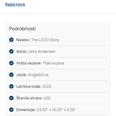
Read more
LEGO. Ena sama kocka, stoletje zgodb in nekaj malega
čarovnije – vse to čaka v tem barvitem in zabavnem branju,
namenjenem vsem, ki jih zanima, kako nastajajo legende.
Podrobnosti
Naslov:
The LEGO Story
Avtor:
Jens Andersen
Vrsta vezave:
Trda vezava
Jezik:
Angleščina
Letnica izida:
2022
Število strani:
400
Dimenzije:
23,50" x 16,00" x 3,00"