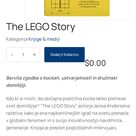
The LEGO Story
Kategorija
Knjige & mediji
-
+
Dodaj V Košarico
$
0.00
Barvita zgodba o kockah, ustvarjalnosti in družinski
domišljiji.
Kdo bi si mislil, da običajna plastična kocka lahko pretrese
svet domišljije? "The LEGO Story" avtorja Jensa Andersena
razkriva, kako je ena najikoničnejših igrač na svetu prerasla
v globalni fenomen in s svojo inovativnostjo navdihnila
generacije. Knjiga je preplet poglobljenih intervjujev,
izjemnih arhivskih fotografij ter osebnih zgodb družine