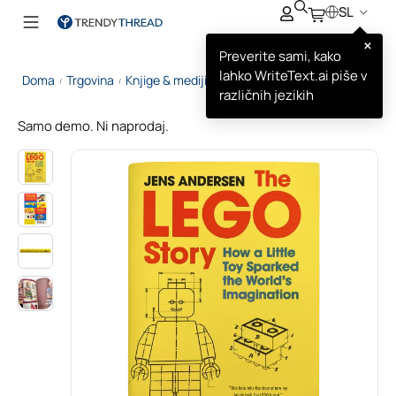
SL
×
Preverite sami, kako
lahko WriteText.ai piše v
Doma
Trgovina
Knjige & mediji
The LEGO Story
/
/
/
različnih jezikih
Samo demo. Ni naprodaj.