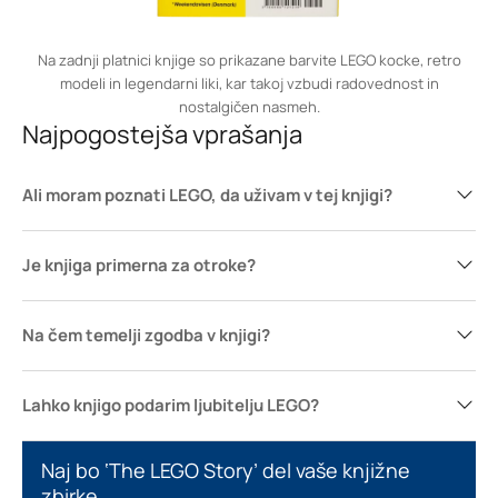
Na zadnji platnici knjige so prikazane barvite LEGO kocke, retro
modeli in legendarni liki, kar takoj vzbudi radovednost in
nostalgičen nasmeh.
Najpogostejša vprašanja
Ali moram poznati LEGO, da uživam v tej knjigi?
Je knjiga primerna za otroke?
Na čem temelji zgodba v knjigi?
Lahko knjigo podarim ljubitelju LEGO?
Naj bo ‘The LEGO Story’ del vaše knjižne
zbirke