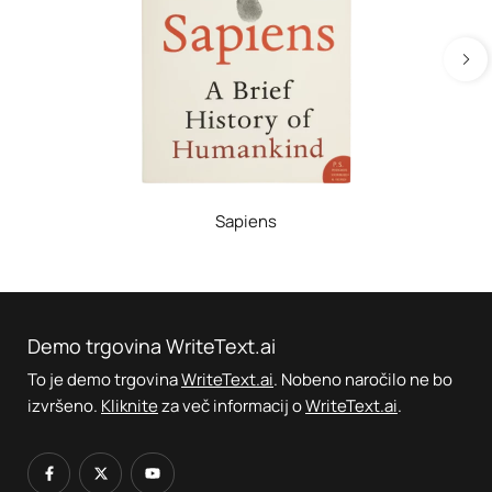
Sapiens
Demo trgovina WriteText.ai
To je demo trgovina
WriteText.ai
. Nobeno naročilo ne bo
izvršeno.
Kliknite
za več informacij o
WriteText.ai
.