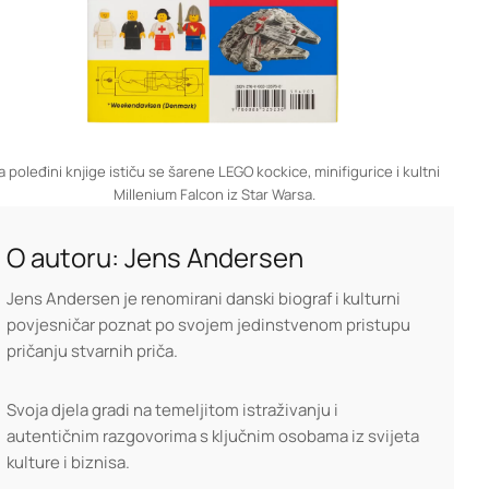
a poleđini knjige ističu se šarene LEGO kockice, minifigurice i kultni
Millenium Falcon iz Star Warsa.
O autoru: Jens Andersen
Jens Andersen je renomirani danski biograf i kulturni
povjesničar poznat po svojem jedinstvenom pristupu
pričanju stvarnih priča.
Svoja djela gradi na temeljitom istraživanju i
autentičnim razgovorima s ključnim osobama iz svijeta
kulture i biznisa.