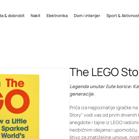
ta & dobrobit
Nakit
Elektronika
Dom i interijer
Sport & Aktivnost
The LEGO Sto
Legenda unutar žute korice: Kak
generacije.
Priča iza najpoznatije igračke na 
Story" vodi vas od prvih drvenih 
anegdote i tajne iz LEGO radioni
neobičnim idejama i upornošću, ut
štivo za znatiželjne umove, nosta