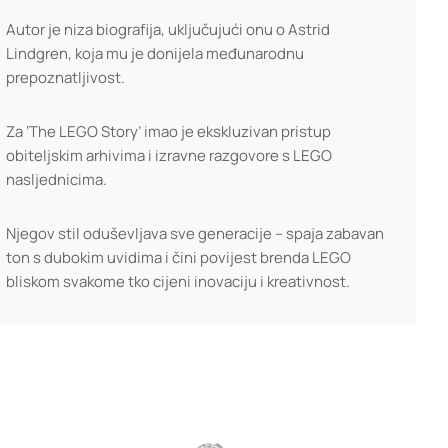
Autor je niza biografija, uključujući onu o Astrid
Lindgren, koja mu je donijela međunarodnu
prepoznatljivost.
Za ‘The LEGO Story’ imao je ekskluzivan pristup
obiteljskim arhivima i izravne razgovore s LEGO
nasljednicima.
Njegov stil oduševljava sve generacije – spaja zabavan
ton s dubokim uvidima i čini povijest brenda LEGO
bliskom svakome tko cijeni inovaciju i kreativnost.