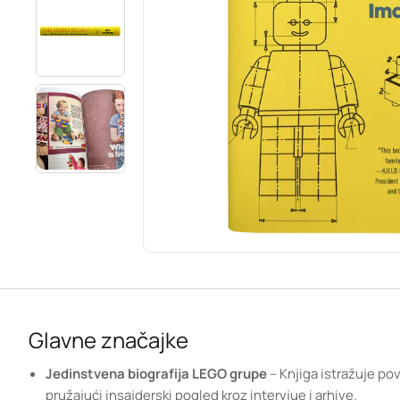
Glavne značajke
Jedinstvena biografija LEGO grupe
– Knjiga istražuje pov
pružajući insajderski pogled kroz intervjue i arhive.