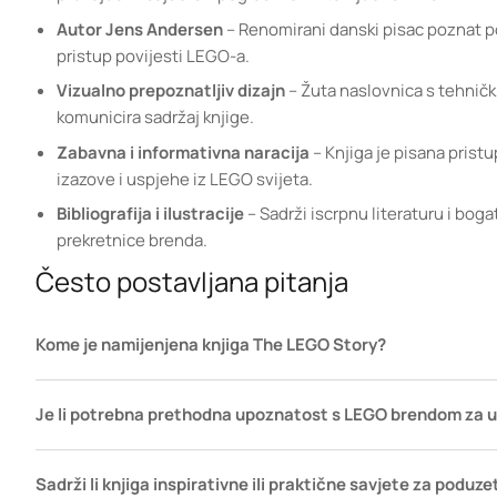
Autor Jens Andersen
– Renomirani danski pisac poznat po
pristup povijesti LEGO-a.
Vizualno prepoznatljiv dizajn
– Žuta naslovnica s tehničk
komunicira sadržaj knjige.
Zabavna i informativna naracija
– Knjiga je pisana pristu
izazove i uspjehe iz LEGO svijeta.
Bibliografija i ilustracije
– Sadrži iscrpnu literaturu i bogat
prekretnice brenda.
Često postavljana pitanja
Kome je namijenjena knjiga The LEGO Story?
Je li potrebna prethodna upoznatost s LEGO brendom za už
Sadrži li knjiga inspirativne ili praktične savjete za poduz