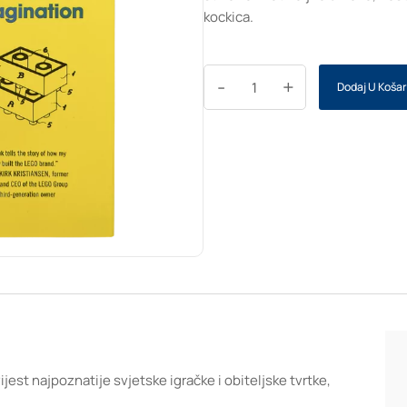
kockica.
-
+
Dodaj U Košar
ijest najpoznatije svjetske igračke i obiteljske tvrtke,