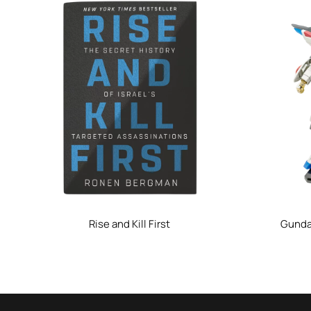
Rise and Kill First
Gunda