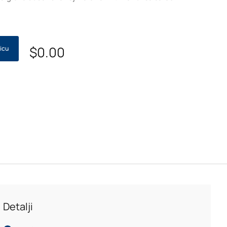
$
0.00
icu
Detalji