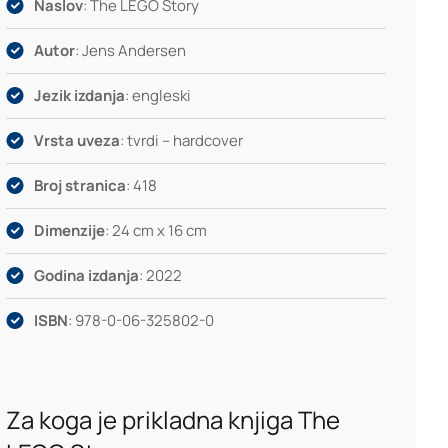
Naslov
: The LEGO Story
Autor
: Jens Andersen
Jezik izdanja
: engleski
Vrsta uveza
: tvrdi – hardcover
Broj stranica
: 418
Dimenzije
: 24 cm x 16 cm
Godina izdanja
: 2022
ISBN
: 978-0-06-325802-0
Za koga je prikladna knjiga The