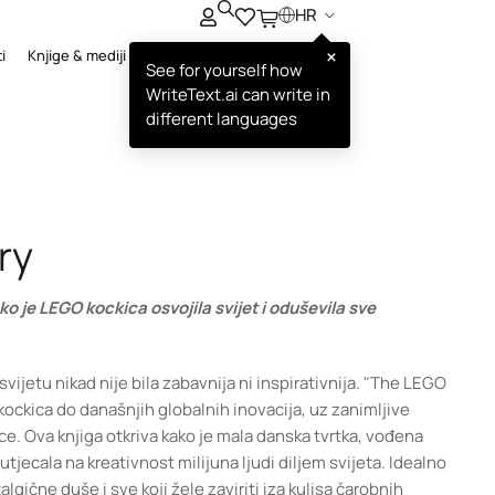
HR
×
i
Knjige & mediji
See for yourself how
WriteText.ai can write in
different languages
ry
o je LEGO kockica osvojila svijet i oduševila sve
svijetu nikad nije bila zabavnija ni inspirativnija. "The LEGO
kockica do današnjih globalnih inovacija, uz zanimljive
ce. Ova knjiga otkriva kako je mala danska tvrtka, vođena
jecala na kreativnost milijuna ljudi diljem svijeta. Idealno
lgične duše i sve koji žele zaviriti iza kulisa čarobnih