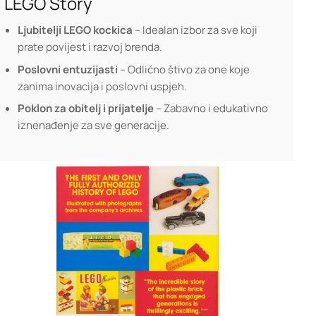
LEGO Story
Ljubitelji LEGO kockica
– Idealan izbor za sve koji
prate povijest i razvoj brenda.
Poslovni entuzijasti
– Odlično štivo za one koje
zanima inovacija i poslovni uspjeh.
Poklon za obitelj i prijatelje
– Zabavno i edukativno
iznenađenje za sve generacije.