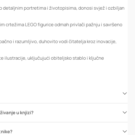
 detaljnim portretima i životopisima, donosi svjež i ozbiljan
im crtežima LEGO figurice odmah privlači pažnju i savršeno
pačno i razumljivo, duhovito vodi čitatelja kroz inovacije,
e ilustracije, uključujući obiteljsko stablo i ključne
ivanje u knjizi?
etnike?