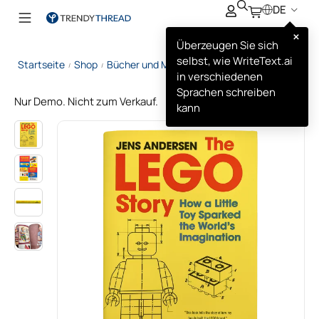
DE
×
Überzeugen Sie sich
selbst, wie WriteText.ai
Startseite
Shop
Bücher und Medien
The LEGO Story
/
/
/
in verschiedenen
Sprachen schreiben
Nur Demo. Nicht zum Verkauf.
kann