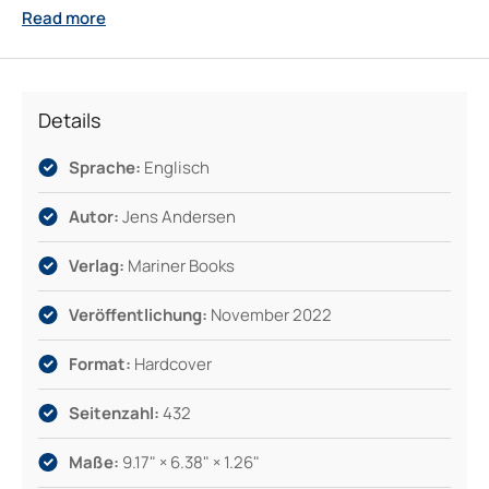
Read more
ein zeitloser Begleiter für alle, die wissen wollen, warum
LEGO seit Jahrzehnten Jung und Alt in seinen Bann zieht
und wie eine clevere Idee Generationen begeistert.
Details
Sprache:
Englisch
Autor:
Jens Andersen
Verlag:
Mariner Books
Veröffentlichung:
November 2022
Format:
Hardcover
Seitenzahl:
432
Maße:
9.17" × 6.38" × 1.26"