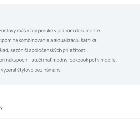
tne zostavy máš vždy poruke v jednom dokumente.
ipom na kombinovanie a aktualizáciu šatníka.
lad, sezón či spoločenských príležitostí.
ri nákupoch – stačí mať módny lookbook pdf v mobile.
 vyzeral štýlovo bez námahy.
í?