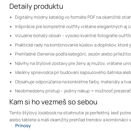
Detaily produktu
Digitálny módny katalóg vo formáte PDF na okamžité stia
Inšpirácie pre kompletné outfity vrátane elegantných aj c
Vizuálne bohatý obsah – vysoko kvalitné fotografie outfit
Praktické rady na kombinovanie kúskov a doplnkov, ktoré 
Prehľadné členenie podľa kategórií, sezón alebo príležit
Návrhy na štýlové zostavy pre ženy aj mužov, vrátane unis
Ideálny sprievodca pri budovaní kapsulového šatníka aleb
Obsahuje odporúčania na konkrétne farby, materiály a tva
Neobmedzený prístup – jediný nákup = možnosť prezerať
Kam si ho vezmeš so sebou
Tento štýlový lookbook na stiahnutie je perfektný, keď potr
alebo tablete a máš okamžitý prehľad trendov a kombinácií v
Prínosy