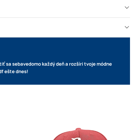
ítiť sa sebavedomo každý deň a rozšíri tvoje módne
df ešte dnes!