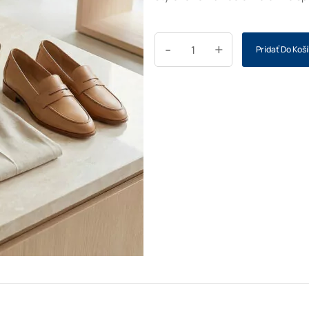
-
+
Pridať Do Koš