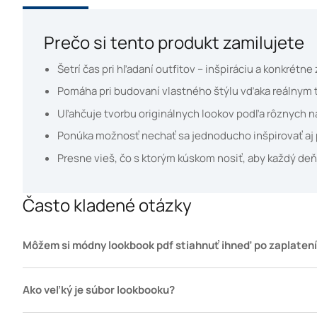
Prečo si tento produkt zamilujete
Šetrí čas pri hľadaní outfitov – inšpiráciu a konkré
Pomáha pri budovaní vlastného štýlu vďaka reálnym t
Uľahčuje tvorbu originálnych lookov podľa rôznych ná
Ponúka možnosť nechať sa jednoducho inšpirovať aj p
Presne vieš, čo s ktorým kúskom nosiť, aby každý deň
Často kladené otázky
Môžem si módny lookbook pdf stiahnuť ihneď po zaplaten
Ako veľký je súbor lookbooku?