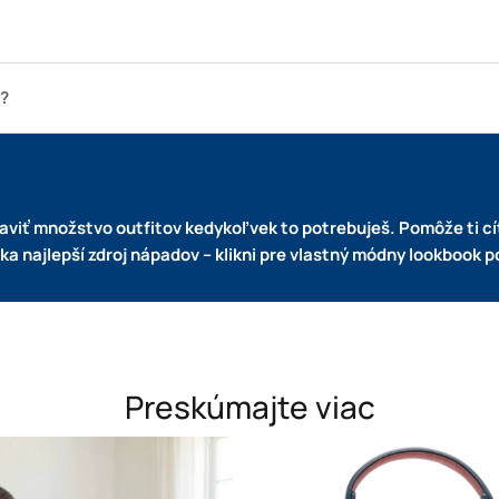
y?
javiť množstvo outfitov kedykoľvek to potrebuješ. Pomôže ti c
ka najlepší zdroj nápadov – klikni pre vlastný módny lookbook p
Preskúmajte viac