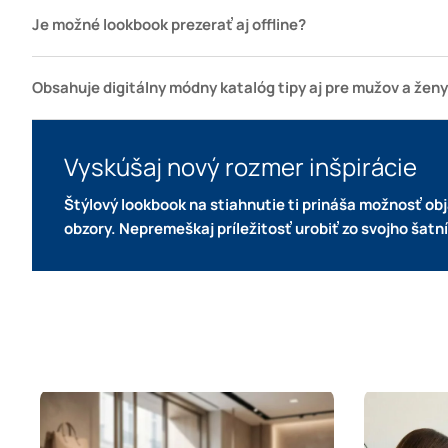
Je možné lookbook prezerať aj offline?
Obsahuje digitálny módny katalóg tipy aj pre mužov a žen
Vyskúšaj nový rozmer inšpirácie
Štýlový lookbook na stiahnutie ti prináša možnosť ob
obzory.
Nepremeškaj príležitosť urobiť zo svojho šatní