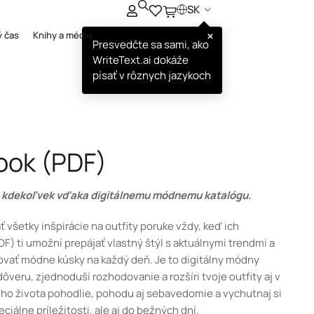
SK
×
ý čas
Knihy a médiá
Presvedčte sa sami, ako
WriteText.ai dokáže
písať v rôznych jazykoch
ook (PDF)
 a kdekoľvek vďaka digitálnemu módnemu katalógu.
ť všetky inšpirácie na outfity poruke vždy, keď ich
F) ti umožní prepájať vlastný štýl s aktuálnymi trendmi a
ovať módne kúsky na každý deň. Je to digitálny módny
dôveru, zjednoduší rozhodovanie a rozšíri tvoje outfity aj v
ho života pohodlie, pohodu aj sebavedomie a vychutnaj si
iálne príležitosti, ale aj do bežných dní.