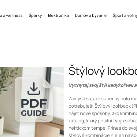
a a wellness
Šperky
Elektronika
Domov a bývanie
Šport a voľn
Štýlový lookb
Vychytaj svoj štýl kedykoľvek
Zamysli sa, aké super by bolo ma
potrebuješ! Štýlový lookbook (PD
nájsť nové spôsoby, ako kombin
katalóg, ktorý posilní tvoju seba
hektickom tempe. Prines do svoj
štýlové kombinácie nielen na špec