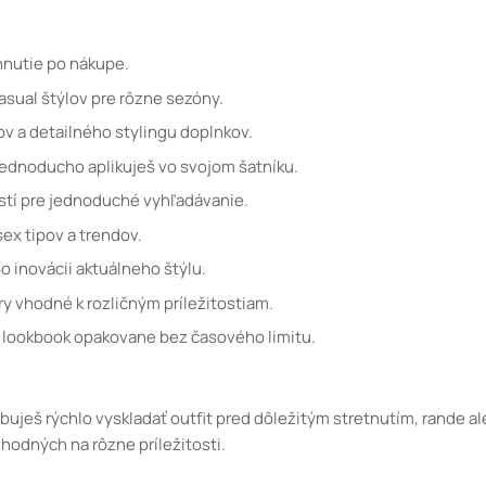
hnutie po nákupe.
asual štýlov pre rôzne sezóny.
ov a detailného stylingu doplnkov.
jednoducho aplikuješ vo svojom šatníku.
ostí pre jednoduché vyhľadávanie.
ex tipov a trendov.
o inovácii aktuálneho štýlu.
ry vhodné k rozličným príležitostiam.
 lookbook opakovane bez časového limitu.
ebuješ rýchlo vyskladať outfit pred dôležitým stretnutím, rande 
hodných na rôzne príležitosti.