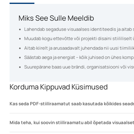
Miks See Sulle Meeldib
Lahendab segaduse visuaalses identiteedis ja aitab
Muudab kogu ettevõtte või projekti disaini stiililisel
Aitab kiirelt ja arusaadavalt juhendada nii uusi tiimil
Säästab aega ja energiat – kõik juhised on ühes komp
Suurepärane baas uue brändi, organisatsiooni või vis
Korduma Kippuvad Küsimused
Kas seda PDF-stiiliraamatut saab kasutada kõikides sea
Mida teha, kui soovin stiiliraamatu abil õpetada visuaalset