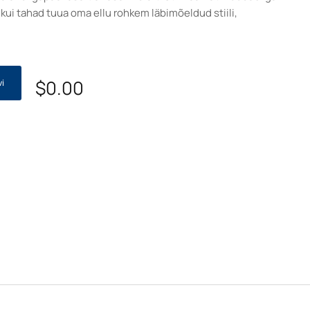
 kui tahad tuua oma ellu rohkem läbimõeldud stiili,
$
0.00
i