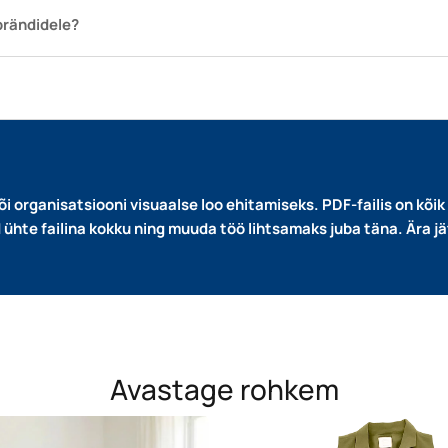
 brändidele?
i organisatsiooni visuaalse loo ehitamiseks. PDF-failis on kõik va
ühte failina kokku ning muuda töö lihtsamaks juba täna. Ära jä
Avastage rohkem