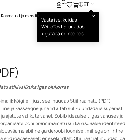
ET
×
Raamatud ja meedia
Vaata ise, kuidas
WriteText.ai suudab
kirjutada eri keeltes
PDF)
atu stiilivalikuks igas olukorras
malik kõigile – just see muudab Stiiliraamatu (PDF)
tiline ja kaasaegne juhend aitab sul kujundada isikupärast
e ja ajatute valikute vahel. Sobib ideaalselt igas vanuses ja
 organisatsiooni brändiraamatu kui ka visuaalse identiteedi
ldusväärne abiline garderoobi loomisel, millega on lihtne
da end igapäevaselt enesekindlalt. Stiiliraamat muudab iga