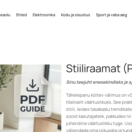
 heaolu
Ehted
Elektroonika
Kodu ja sisustus
Sport ja vaba aeg
Stiiliraamat (
Sinu teejuht enesekindlaks ja aj
Tähelepanu köitev välimus on või
tõeliselt väärtuslikuks. See prak
stiili, leides tasakaalu trendikat
soost kasutajatele, pakkudes nii
juhendina väärtuslikku tuge. Usa
väljendada oma isikupära ja tun