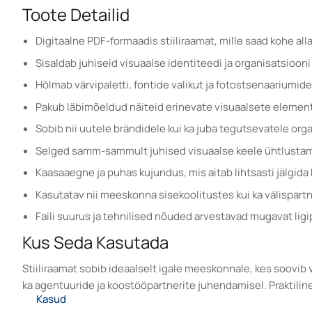
Toote Detailid
Digitaalne PDF-formaadis stiiliraamat, mille saad kohe alla
Sisaldab juhiseid visuaalse identiteedi ja organisatsioon
Hõlmab värvipaletti, fontide valikut ja fotostsenaariumide 
Pakub läbimõeldud näiteid erinevate visuaalsete elemen
Sobib nii uutele brändidele kui ka juba tegutsevatele org
Selged samm-sammult juhised visuaalse keele ühtlustam
Kaasaaegne ja puhas kujundus, mis aitab lihtsasti jälgida k
Kasutatav nii meeskonna sisekoolitustes kui ka välispart
Faili suurus ja tehnilised nõuded arvestavad mugavat ligip
Kus Seda Kasutada
Stiiliraamat sobib ideaalselt igale meeskonnale, kes soovib
ka agentuuride ja koostööpartnerite juhendamisel. Praktiline
Kasud