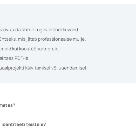
 saavutada ühtne tugev brändi kuvand.
t ühtseks, mis jätab professionaalse mulje.
iikmeid kui koostööpartnereid.
aktses PDF-is.
uaalprojekti käivitamisel või uuendamisel.
dmetes?
 identiteeti teistele?