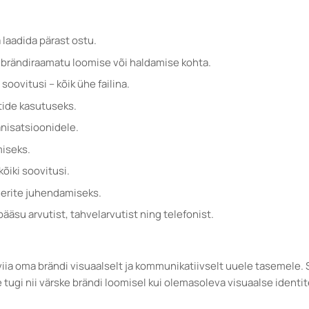
 laadida pärast ostu.
i brändiraamatu loomise või haldamise kohta.
soovitusi – kõik ühe failina.
tide kasutuseks.
anisatsioonidele.
iseks.
õiki soovitusi.
nerite juhendamiseks.
ääsu arvutist, tahvelarvutist ning telefonist.
 viia oma brändi visuaalselt ja kommunikatiivselt uuele tasemele
 tugi nii värske brändi loomisel kui olemasoleva visuaalse identi