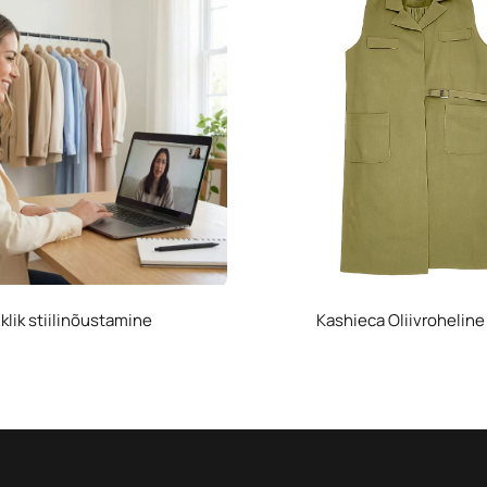
iklik stiilinõustamine
Kashieca Oliivroheline 