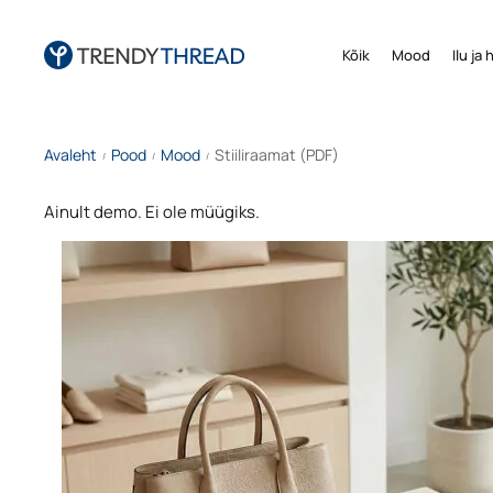
Kõik
Mood
Ilu ja
Avaleht
Pood
Mood
Stiiliraamat (PDF)
/
/
/
Ainult demo. Ei ole müügiks.