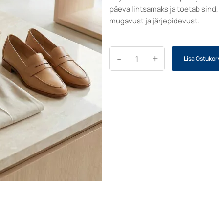
päeva lihtsamaks ja toetab sind,
mugavust ja järjepidevust.
-
+
Lisa Ostukorv