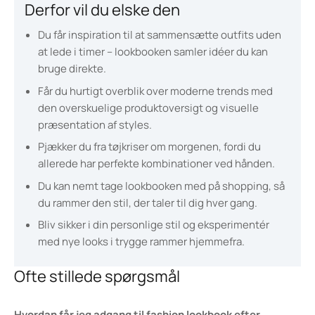
Derfor vil du elske den
Du får inspiration til at sammensætte outfits uden
at lede i timer – lookbooken samler idéer du kan
bruge direkte.
Får du hurtigt overblik over moderne trends med
den overskuelige produktoversigt og visuelle
præsentation af styles.
Pjækker du fra tøjkriser om morgenen, fordi du
allerede har perfekte kombinationer ved hånden.
Du kan nemt tage lookbooken med på shopping, så
du rammer den stil, der taler til dig hver gang.
Bliv sikker i din personlige stil og eksperimentér
med nye looks i trygge rammer hjemmefra.
Ofte stillede spørgsmål
Hvordan får jeg adgang til fashion lookbook efter