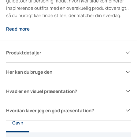
guidetour til personlig mode, hvor hver side kombinerer
inspirerende outfits med en overskuelig produktoversigt,
så du hurtigt kan finde stilen, der matcher din hverdag.
Uanset alder eller livsstil åbner denne fashion lookbook
Read more
døren til nye stylingmuligheder og ideer, du nemt kan
bruge igen og igen. Let at downloade og spækket med
smukke billeder, hjælper guiden dig med at skabe et
gennemført udtryk og styrke selvsikkerheden – både til
Produktdetaljer
hverdag og særlige anledninger.
Her kan du bruge den
Hvad er en visuel præsentation?
Hvordan laver jeg en god præsentation?
Gavn