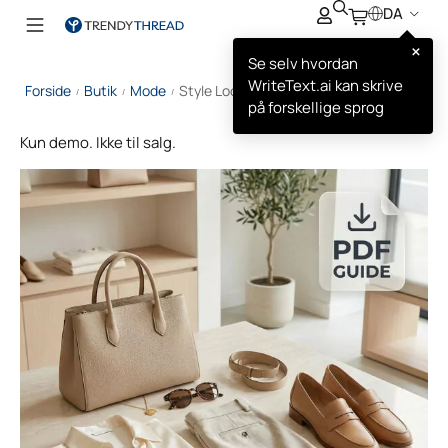
DA
×
Se selv hvordan
WriteText.ai kan skrive
Forside
Butik
Mode
Style Lookbook (PDF)
/
/
/
på forskellige sprog
Kun demo. Ikke til salg.