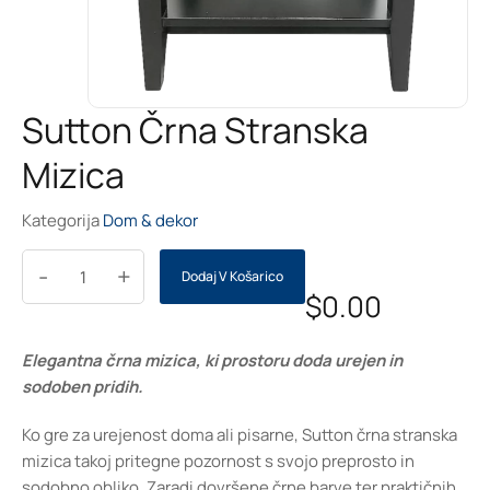
Sutton Črna Stranska
Mizica
Kategorija
Dom & dekor
-
+
Dodaj V Košarico
$
0.00
Elegantna črna mizica, ki prostoru doda urejen in
sodoben pridih.
Ko gre za urejenost doma ali pisarne, Sutton črna stranska
mizica takoj pritegne pozornost s svojo preprosto in
sodobno obliko. Zaradi dovršene črne barve ter praktičnih