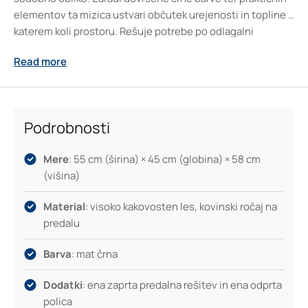
elementov ta mizica ustvari občutek urejenosti in topline v
katerem koli prostoru. Rešuje potrebe po odlagalni
površini, hkrati pa se brez težav poveže z različnimi slogi
Read more
notranje opreme. Posebej priročna je kot spremljevalka
sedežne garniture, postelje ali celo v poslovnih prostorih,
kjer je funkcionalnost ključnega pomena.
Podrobnosti
Mere
: 55 cm (širina) × 45 cm (globina) × 58 cm
(višina)
Material
: visoko kakovosten les, kovinski ročaj na
predalu
Barva
: mat črna
Dodatki
: ena zaprta predalna rešitev in ena odprta
polica