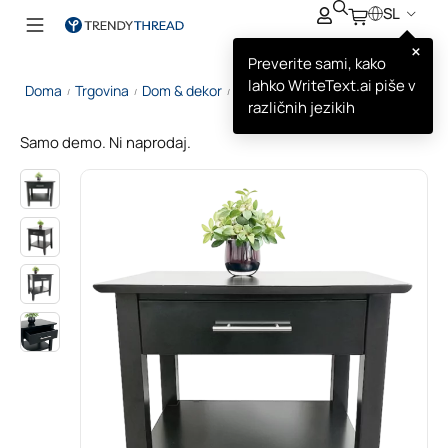
SL
×
Preverite sami, kako
lahko WriteText.ai piše v
Doma
Trgovina
Dom & dekor
Sutton Črna Stranska Mizica
/
/
/
različnih jezikih
Samo demo. Ni naprodaj.