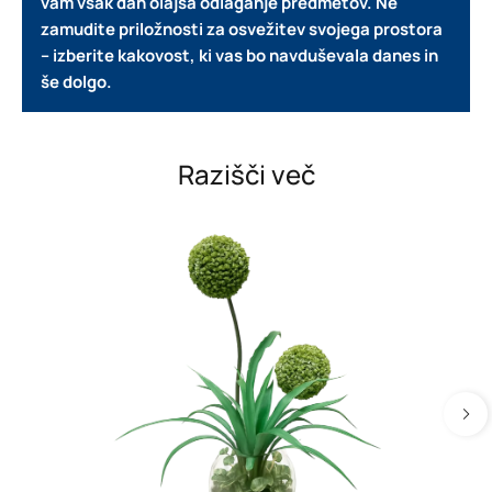
vam vsak dan olajša odlaganje predmetov.
Ne
zamudite priložnosti za osvežitev svojega prostora
– izberite kakovost, ki vas bo navduševala danes in
še dolgo.
Razišči več