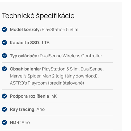
Technické špecifikácie
Model konzoly:
PlayStation 5 Slim
Kapacita SSD:
1 TB
Typ ovládača:
DualSense Wireless Controller
Obsah balenia:
PlayStation 5 Slim, DualSense,
Marvel’s Spider-Man 2 (digitálny download),
ASTRO’s Playroom (predinštalované)
Podpora rozlíšenia:
4K
Ray tracing:
Áno
HDR:
Áno