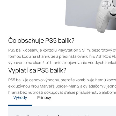
Čo obsahuje PS5 balík?
PS5 balík obsahuje konzolu PlayStation 5 Slim, bezdrôtový o
formou kódu na stiahnutie a predinštalovanú hru ASTRO’s P
vybavenie na okamžité hranie a objavovanie všetkých funkci
Vyplatí sa PS5 balík?
PS5 balík je cenovo výhodný, pretože kombinuje hernú konzo
exkluzívnou hrou Marvel’s Spider-Man 2 a ovládačom v jedn
hrania bez nutnosti dokupovať ďalšie príslušenstvo alebo hr
Výhody
Prínosy