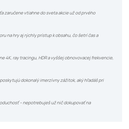
 ťa zaručene vtiahne do sveta akcie už od prvého
u na hry aj rýchly prístup k obsahu, čo šetrí čas a
ne 4K, ray tracingu, HDR a vyššej obnovovacej frekvencie,
oskytujú dokonalý imerzívny zážitok, aký hľadáš pri
noduchosť – nepotrebuješ už nič dokupovať na