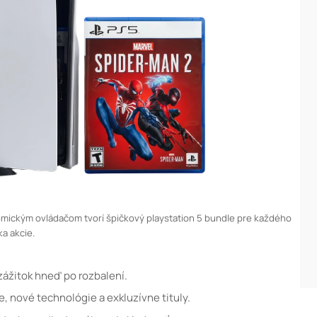
nomickým ovládačom tvorí špičkový playstation 5 bundle pre každého
ka akcie.
zážitok hneď po rozbalení.
e, nové technológie a exkluzívne tituly.