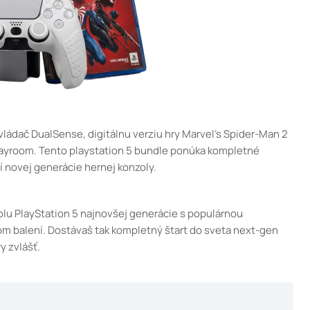
vládač DualSense, digitálnu verziu hry Marvel’s Spider-Man 2
layroom. Tento playstation 5 bundle ponúka kompletné
í novej generácie hernej konzoly.
lu PlayStation 5 najnovšej generácie s populárnou
om balení. Dostávaš tak kompletný štart do sveta next-gen
y zvlášť.