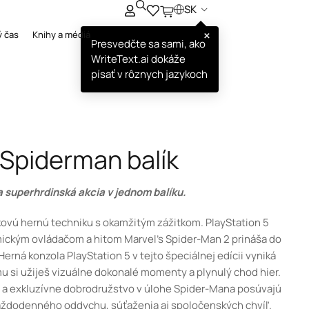
SK
×
ý čas
Knihy a médiá
Presvedčte sa sami, ako
WriteText.ai dokáže
písať v rôznych jazykoch
 Spiderman balík
a superhrdinská akcia v jednom balíku.
čkovú hernú techniku s okamžitým zážitkom. PlayStation 5
mickým ovládačom a hitom Marvel’s Spider-Man 2 prináša do
rná konzola PlayStation 5 v tejto špeciálnej edícii vyniká
 si užiješ vizuálne dokonalé momenty a plynulý chod hier.
e a exkluzívne dobrodružstvo v úlohe Spider-Mana posúvajú
aždodenného oddychu, súťaženia aj spoločenských chvíľ.