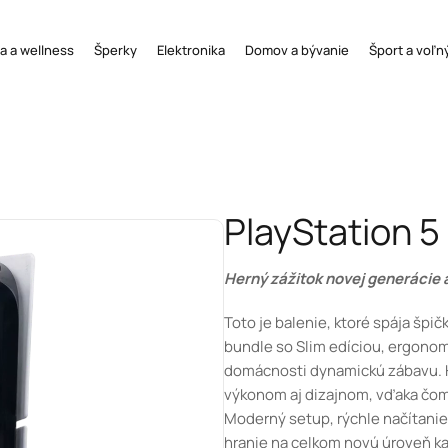
a a wellness
Šperky
Elektronika
Domov a bývanie
Šport a voľn
PlayStation 5
Herný zážitok novej generácie 
Toto je balenie, ktoré spája špi
bundle so Slim edíciou, ergono
domácnosti dynamickú zábavu. He
výkonom aj dizajnom, vďaka čomu
Moderný setup, rýchle načítani
hranie na celkom novú úroveň k