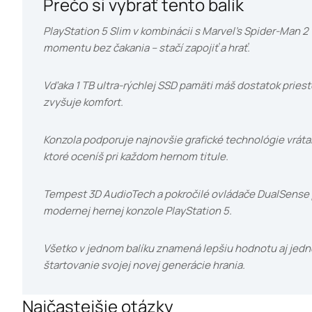
Prečo si vybrať tento balík
PlayStation 5 Slim v kombinácii s Marvel’s Spider-Man 2
momentu bez čakania – stačí zapojiť a hrať.
Vďaka 1 TB ultra-rýchlej SSD pamäti máš dostatok priestor
zvyšuje komfort.
Konzola podporuje najnovšie grafické technológie vráta
ktoré oceníš pri každom hernom titule.
Tempest 3D AudioTech a pokročilé ovládače DualSense p
modernej hernej konzole PlayStation 5.
Všetko v jednom balíku znamená lepšiu hodnotu aj jed
štartovanie svojej novej generácie hrania.
Najčastejšie otázky