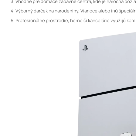
Vhodné pre domáce zábavné centrá, kde je náročná požiad
Výborný darček na narodeniny, Vianoce alebo inú špeciálnu
Profesionálne prostredie, herne či kancelárie využijú ko