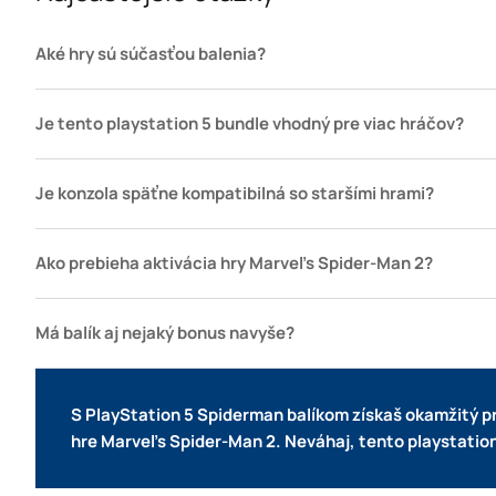
Aké hry sú súčasťou balenia?
Je tento playstation 5 bundle vhodný pre viac hráčov?
Je konzola späťne kompatibilná so staršími hrami?
Ako prebieha aktivácia hry Marvel’s Spider-Man 2?
Má balík aj nejaký bonus navyše?
S PlayStation 5 Spiderman balíkom získaš okamžitý p
hre Marvel’s Spider-Man 2.
Neváhaj, tento playstation