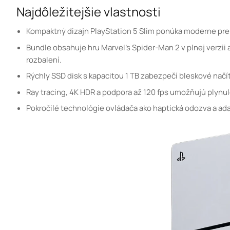
Najdôležitejšie vlastnosti
Kompaktný dizajn PlayStation 5 Slim ponúka moderne pre
Bundle obsahuje hru Marvel’s Spider-Man 2 v plnej verzii
rozbalení.
Rýchly SSD disk s kapacitou 1 TB zabezpečí bleskové načít
Ray tracing, 4K HDR a podpora až 120 fps umožňujú plynulé
Pokročilé technológie ovládača ako haptická odozva a adap