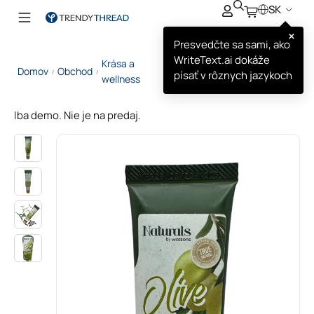
SK
×
Presvedčte sa sami, ako
WriteText.ai dokáže
Krása a
Naturals Olivový Krém na
Domov
Obchod
/
/
/
písať v rôznych jazykoch
wellness
Ruky
Iba demo. Nie je na predaj.