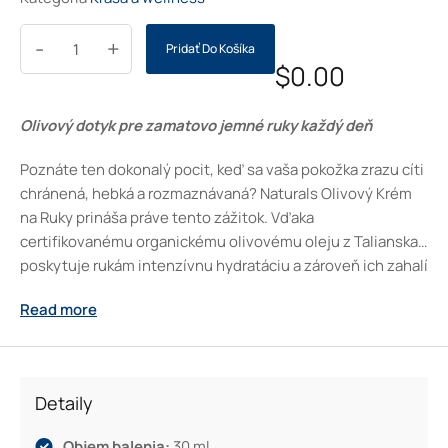
-
+
Pridať Do Košíka
$
0.00
Olivový dotyk pre zamatovo jemné ruky každý deň
Poznáte ten dokonalý pocit, keď sa vaša pokožka zrazu cíti
chránená, hebká a rozmaznávaná? Naturals Olivový Krém
na Ruky prináša práve tento zážitok. Vďaka
certifikovanému organickému olivovému oleju z Talianska
poskytuje rukám intenzívnu hydratáciu a zároveň ich zahalí
do elegantnej, sviežej vône. Moderný dizajn tuby zdobí
Read more
motív olív a prírodných odtieňov, ktoré podčiarkujú
prírodný pôvod krému. Užite si chvíľku pre seba – s
bohatou starostlivosťou, ktorá na dotyk neopísateľne
hladí. Každé nanesenie sa stane malým rituálom, po
Detaily
ktorom vaše ruky zostanú vláčne a zdravé.
Objem balenia:
30 ml