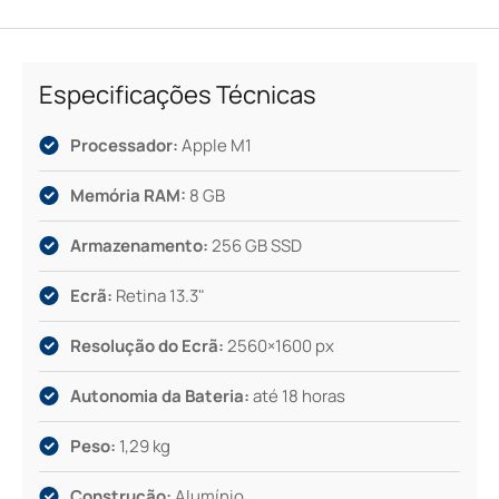
casa perfeitamente com o estilo moderno e procura de
eficiência de quem valoriza tecnologia intuitiva.
Especificações Técnicas
Processador:
Apple M1
Memória RAM:
8 GB
Armazenamento:
256 GB SSD
Ecrã:
Retina 13.3"
Resolução do Ecrã:
2560×1600 px
Autonomia da Bateria:
até 18 horas
Peso:
1,29 kg
Construção:
Alumínio