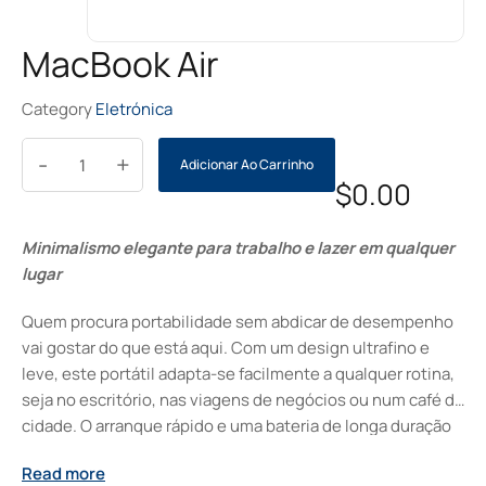
MacBook Air
Category
Eletrónica
-
+
Adicionar Ao Carrinho
$
0.00
Minimalismo elegante para trabalho e lazer em qualquer
lugar
Quem procura portabilidade sem abdicar de desempenho
vai gostar do que está aqui. Com um design ultrafino e
leve, este portátil adapta-se facilmente a qualquer rotina,
seja no escritório, nas viagens de negócios ou num café da
cidade. O arranque rápido e uma bateria de longa duração
acrescentam praticidade ao dia a dia, tornando cada tarefa
Read more
mais simples e fluida. A experiência visual limpa e discreta