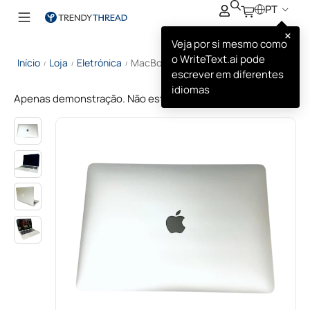
PT
×
Veja por si mesmo como
o WriteText.ai pode
Início
Loja
Eletrónica
MacBook Air
/
/
/
escrever em diferentes
idiomas
Apenas demonstração. Não está à venda.