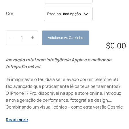
Cor
-
+
Adicionar Ao Carrinho
$
0.00
Inovação total com inteligência Apple e o melhor da
fotografia móvel.
Já imaginaste o teu dia a ser elevado por um telefone 5G
tão avançado que praticamente lê os teus pensamentos?
O iPhone 17 Pro, disponível na apple store online, introduz
a nova geração de performance, fotografia e design.
Combinando um visual icónico – como esta versão Cosmic
Orange – com a experiência da melhor câmera de celular e
Read more
integração de Inteligência Apple, é fabricado para ser
intuitivo, produtivo e simplesmente deslumbrante. No