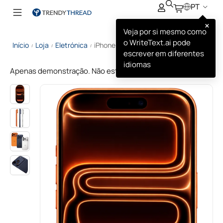
PT
×
Veja por si mesmo como
o WriteText.ai pode
Início
Loja
Eletrónica
iPhone 17 Pro
/
/
/
escrever em diferentes
idiomas
Apenas demonstração. Não está à venda.