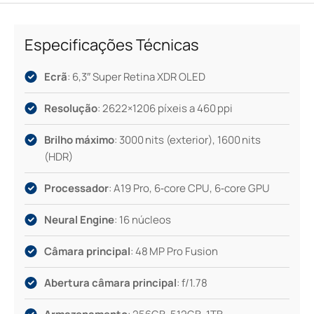
trabalho ou no lazer, vais sentir a diferença em cada
detalhe da navegação ao toque.
Especificações Técnicas
Ecrã
: 6,3″ Super Retina XDR OLED
Resolução
: 2622×1206 píxeis a 460 ppi
Brilho máximo
: 3000 nits (exterior), 1600 nits
(HDR)
Processador
: A19 Pro, 6‑core CPU, 6‑core GPU
Neural Engine
: 16 núcleos
Câmara principal
: 48 MP Pro Fusion
Abertura câmara principal
: f/1.78