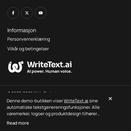
Informasjon
Personvernerklæring
Vilkår og betingelser
© 2023-2026 WriteText.ai
×
Denne demo-butikken viser
WriteText.ai
sine
automatiske tekstgenereringsfunksjoner. Alle
Dette er en demo-butikk som viser
WriteText.ai
-innhold —
varemerker, logoer og produktdesign tilhører
ingen bestillinger vil bli behandlet
sine respektive eiere.
WriteText.ai
er ikke
Read more
tilknyttet, sponset eller godkjent av noen av