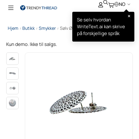
NO
×
Se selv hvordan
WriteText.ai kan skrive
Hjem
Butikk
Smykker
Sølv Øredobber med Skive
/
/
/
på forskjellige språk
Kun demo. Ikke til salgs.