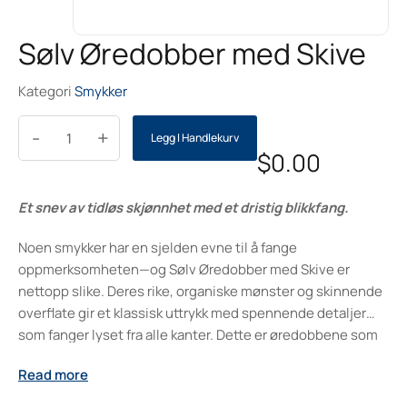
Sølv Øredobber med Skive
Kategori
Smykker
-
+
Legg I Handlekurv
$
0.00
Et snev av tidløs skjønnhet med et dristig blikkfang.
Noen smykker har en sjelden evne til å fange
oppmerksomheten—og Sølv Øredobber med Skive er
nettopp slike. Deres rike, organiske mønster og skinnende
overflate gir et klassisk uttrykk med spennende detaljer
som fanger lyset fra alle kanter. Dette er øredobbene som
fullfører antrekket, uttrykker individualitet og gir en følelse
Read more
av både historie og nåtid i ett og samme smykke.