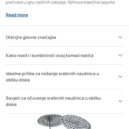
pretvara u igru nježnih odsjaja. Njihova klasična ljepota
skladno prati moderan ritam života, pružajući osjećaj
Read more
autentičnosti i profinjenosti. Za sve one koji traže
ravnotežu između elegancije i osobnog izričaja, ove
naušnice nadilaze prolazne trendove i postaju dragocjena
uspomena u kutiji nakita.
Otkrijte glavne značajke
Kako nositi i kombinirati ovaj komad nakita
Idealne prilike za nošenje srebrnih naušnica u
obliku diska
Savjeti za očuvanje srebrnih naušnica u obliku
diska