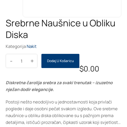
Srebrne Naušnice u Obliku
Diska
Kategorija
Nakit
-
+
Dodaj U Košaricu
$
0.00
Diskretna čarolija srebra za svaki trenutak – izuzetno
nježan dodir elegancije.
Postoji nešto neodoljivo u jednostavnosti koja privlači
poglede i daje osobni pečat svakom izgledu. Ove srebrne
naušnice u obliku diska oblikovane su s pažnjom prema
detaljima, ističući prozračan, čipkasti uzorak koji svjetlost