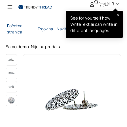
HR
×
See for yourself how
WriteText.ai can write in
Početna
Srebrne Naušnice u Obliku
Trgovina
Nakit
/
/
/
different languages
stranica
Diska
Samo demo. Nije na prodaju.