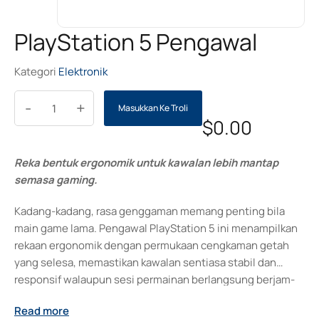
PlayStation 5 Pengawal
Kategori
Elektronik
-
+
Masukkan Ke Troli
$
0.00
Reka bentuk ergonomik untuk kawalan lebih mantap
semasa gaming.
Kadang-kadang, rasa genggaman memang penting bila
main game lama. Pengawal PlayStation 5 ini menampilkan
rekaan ergonomik dengan permukaan cengkaman getah
yang selesa, memastikan kawalan sentiasa stabil dan
responsif walaupun sesi permainan berlangsung berjam-
jam. Pengalaman bermain jadi lebih lancar, butang jelas
Read more
dan joystick yang lembut meningkatkan ketepatan setiap