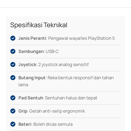
pergerakan. Sesuai untuk sesi gaming santai atau
kompetitif, pengawal ini membawa keselesaan moden
terus ke tangan anda.
Spesifikasi Teknikal
Jenis Peranti
: Pengawal wayarles PlayStation 5
Sambungan
: USB‑C
Joystick
: 2 joystick analog sensitif
Butang Input
: Reka bentuk responsif dan tahan
lama
Pad Sentuh
: Sentuhan halus dan tepat
Grip
: Getah anti-selip ergonomik
Bateri
: Boleh dicas semula