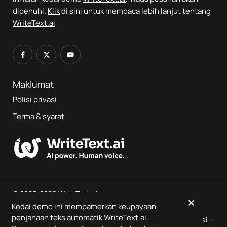
dipenuhi.
Klik
di sini untuk membaca lebih lanjut tentang
WriteText.ai
Maklumat
Polisi privasi
Terma & syarat
© 2023-2026 WriteText.ai
×
Kedai demo ini mempamerkan keupayaan
penjanaan teks automatik
WriteText.ai
.
Ini adalah kedai demo yang memaparkan output
WriteText.ai
—