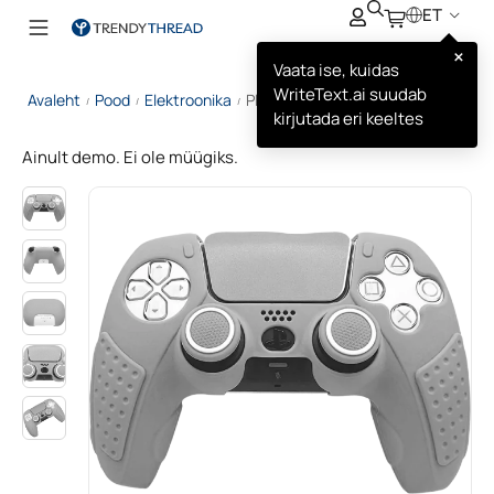
ET
×
Vaata ise, kuidas
WriteText.ai suudab
Avaleht
Pood
Elektroonika
PlayStation 5 Kontroller
/
/
/
kirjutada eri keeltes
Ainult demo. Ei ole müügiks.