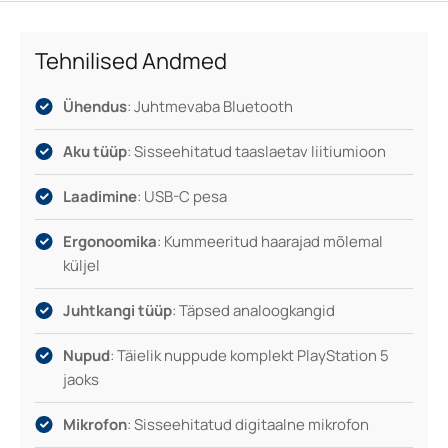
naudingu igal hetkel.
Tehnilised Andmed
Ühendus
: Juhtmevaba Bluetooth
Aku tüüp
: Sisseehitatud taaslaetav liitiumioon
Laadimine
: USB-C pesa
Ergonoomika
: Kummeeritud haarajad mõlemal
küljel
Juhtkangi tüüp
: Täpsed analoogkangid
Nupud
: Täielik nuppude komplekt PlayStation 5
jaoks
Mikrofon
: Sisseehitatud digitaalne mikrofon