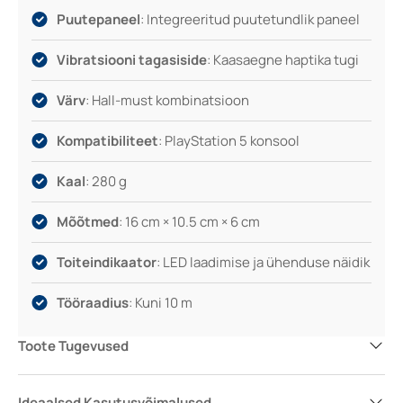
Puutepaneel
: Integreeritud puutetundlik paneel
Vibratsiooni tagasiside
: Kaasaegne haptika tugi
Värv
: Hall-must kombinatsioon
Kompatibiliteet
: PlayStation 5 konsool
Kaal
: 280 g
Mõõtmed
: 16 cm × 10.5 cm × 6 cm
Toiteindikaator
: LED laadimise ja ühenduse näidik
Tööraadius
: Kuni 10 m
Toote Tugevused
Ideaalsed Kasutusvõimalused