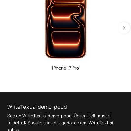
iPhone 17 Pro
WriteText.ai demo-pood
See on
WriteText.ai
demo-pood. Ühtegi tellimust ei
täideta.
Klõpsake siia
, et lugeda rohkem
WriteText.a
i
kohta.