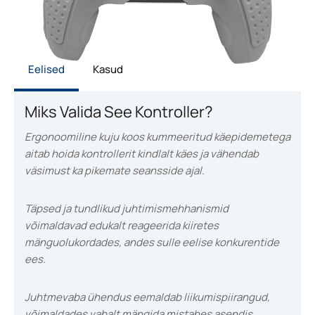
Eelised
Kasud
Miks Valida See Kontroller?
Ergonoomiline kuju koos kummeeritud käepidemetega
aitab hoida kontrollerit kindlalt käes ja vähendab
väsimust ka pikemate seansside ajal.
Täpsed ja tundlikud juhtimismehhanismid
võimaldavad edukalt reageerida kiiretes
mänguolukordades, andes sulle eelise konkurentide
ees.
Juhtmevaba ühendus eemaldab liikumispiirangud,
võimaldades vabalt mängida mistahes asendis.