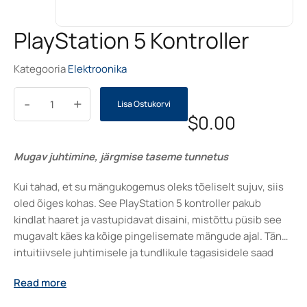
PlayStation 5 Kontroller
Kategooria
Elektroonika
-
+
Lisa Ostukorvi
$
0.00
Mugav juhtimine, järgmise taseme tunnetus
Kui tahad, et su mängukogemus oleks tõeliselt sujuv, siis
oled õiges kohas. See PlayStation 5 kontroller pakub
kindlat haaret ja vastupidavat disaini, mistõttu püsib see
mugavalt käes ka kõige pingelisemate mängude ajal. Tänu
intuitiivsele juhtimisele ja tundlikule tagasisidele saad
täpse ülevaate igast liigutusest. Sobib ideaalselt nii
Read more
uutele kui ka kogenud mängijatele, muutes mängud
mõjuvamaks ja kaasavamaks ning pakkudes tõelist