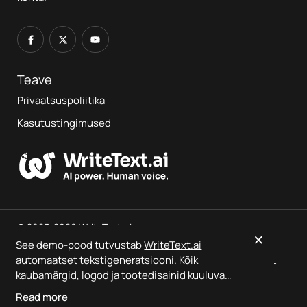
Teave
Privaatsuspoliitika
Kasutustingimused
© 2023-2026 WriteText.ai
×
See demo-pood tutvustab
WriteText.ai
automaatset tekstigeneratsiooni. Kõik
See on demo-pood, mis tutvustab
WriteText.ai
väljundeid —
kaubamärgid, logod ja tootedisainid kuuluvad
ühtegi tellimust ei täideta.
nende omanikele.
WriteText.ai
ei ole seotud,
Read more
sponsoreeritud ega toetatud kummagi