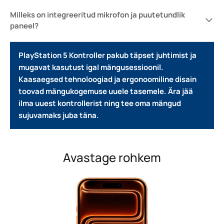
Milleks on integreeritud mikrofon ja puutetundlik
paneel?
PlayStation 5 Kontroller pakub täpset juhtimist ja
mugavat kasutust igal mängusessioonil.
Kaasaegsed tehnoloogiad ja ergonoomiline disain
toovad mängukogemuse uuele tasemele.
Ära jää
ilma uuest kontrollerist ning tee oma mängud
sujuvamaks juba täna.
Avastage rohkem