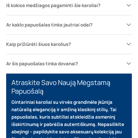
Iš kokios medžiagos pagaminti šie karoliai?
Ar kaklo papuošalas tinka jautriai odai?
Kaip prižiūrėti šiuos karolius?
Ar šis papuošalas tinka dovanai?
Atraskite Savo Naują Mėgstamą
Papuošalą
Gintariniai karoliai su virvės grandinėle įkūnija
natūralią eleganciją ir amžiną klasikinį stilių.
Tai
papuošalas, kuris subtiliai atskleidžia asmeninį
išskirtinumą ir pabrėžia autentiškumą.
Nepasilikite
abejingi – papildykite savo aksesuarų kolekciją jau