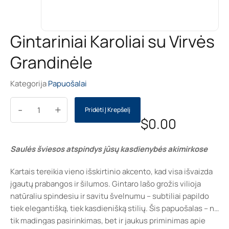
Gintariniai Karoliai su Virvės
Grandinėle
Kategorija
Papuošalai
-
+
Pridėti Į Krepšelį
$
0.00
Saulės šviesos atspindys jūsų kasdienybės akimirkose
Kartais tereikia vieno išskirtinio akcento, kad visa išvaizda
įgautų prabangos ir šilumos. Gintaro lašo grožis vilioja
natūraliu spindesiu ir savitu švelnumu – subtiliai papildo
tiek elegantišką, tiek kasdienišką stilių. Šis papuošalas – ne
tik madingas pasirinkimas, bet ir jaukus priminimas apie