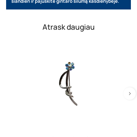
šiandien ir pajuskite gintaro šilumą kasdienybėje.
Atrask daugiau