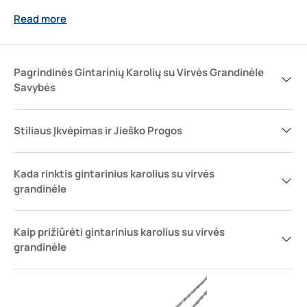
gamtos artumą bei amžiną moterišką paslaptį. Atskleiskite
Read more
savo individualumą su istorija, įkūnyta kiekviename gintaro
lašelyje.
Pagrindinės Gintarinių Karolių su Virvės Grandinėle
Savybės
Stiliaus Įkvėpimas ir Jieško Progos
Kada rinktis gintarinius karolius su virvės
grandinėle
Kaip prižiūrėti gintarinius karolius su virvės
grandinėle