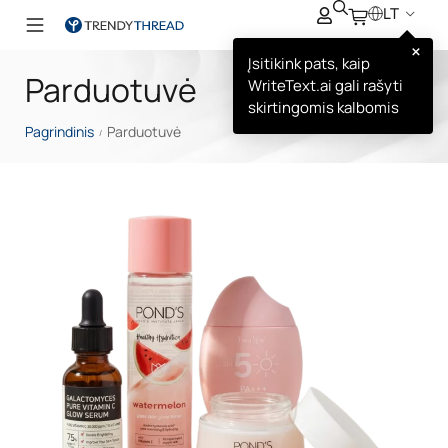
LT
×
Įsitikink pats, kaip
Parduotuvė
WriteText.ai gali rašyti
skirtingomis kalbomis
Pagrindinis
Parduotuvė
/