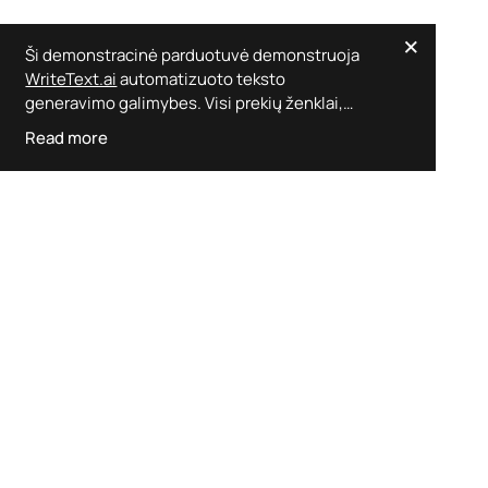
×
Sidabriniai Atviri Karoliai su Žiedu
Ši demonstracinė parduotuvė demonstruoja
WriteText.ai
automatizuoto teksto
generavimo galimybes. Visi prekių ženklai,
logotipai ir produktų dizainas priklauso jų
Read more
savininkams.
WriteText.ai
nėra susijusi,
rėmusi ar patvirtinusi nė vienos iš šių prekių
ženklų. Čia negalima atlikti jokių sandorių,
įskaitant užsakymus ar pristatymą. Norėdami
pirkti, apsilankykite atitinkamų prekių ženklų
oficialiuose el. prekybos kanaluose.
Aukso Atspalvio Žiedas