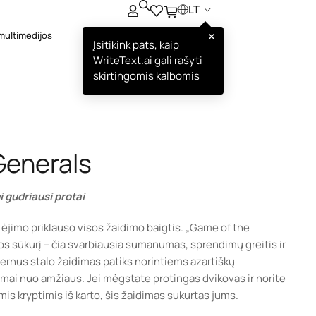
LT
×
multimedijos
Įsitikink pats, kaip
WriteText.ai gali rašyti
skirtingomis kalbomis
Generals
i gudriausi protai
no ėjimo priklauso visos žaidimo baigtis. „Game of the
vos sūkurį – čia svarbiausia sumanumas, sprendimų greitis ir
rnus stalo žaidimas patiks norintiems azartiškų
omai nuo amžiaus. Jei mėgstate protingas dvikovas ir norite
is kryptimis iš karto, šis žaidimas sukurtas jums.