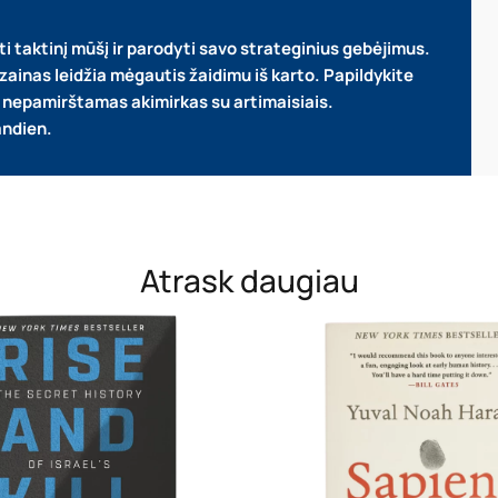
ti taktinį mūšį ir parodyti savo strateginius gebėjimus.
zainas leidžia mėgautis žaidimu iš karto.
Papildykite
te nepamirštamas akimirkas su artimaisiais.
andien.
Atrask daugiau