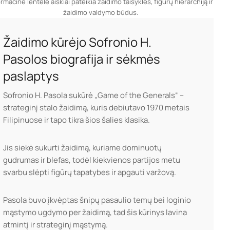
rmacinė lentelė aiškiai pateikia žaidimo taisykles, figūrų hierarchiją ir
žaidimo valdymo būdus.
Žaidimo kūrėjo Sofronio H.
Pasolos biografija ir sėkmės
paslaptys
Sofronio H. Pasola sukūrė „Game of the Generals“ –
strateginį stalo žaidimą, kuris debiutavo 1970 metais
Filipinuose ir tapo tikra šios šalies klasika.
Jis siekė sukurti žaidimą, kuriame dominuotų
gudrumas ir blefas, todėl kiekvienos partijos metu
svarbu slėpti figūrų tapatybes ir apgauti varžovą.
Pasola buvo įkvėptas šnipų pasaulio temų bei loginio
mąstymo ugdymo per žaidimą, tad šis kūrinys lavina
atmintį ir strateginį mąstymą.