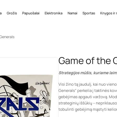
a
Grožis
Papuošalai
Elektronika
Namai
Sportas
Knygos ir 
Generals
Game of the 
Strategijos mūšis, kuriame laim
Visi žino tą jaudulį, kai nuo vie
Generals“ perkelia į taktinės ko
gebėjimas apgauti varžovą. Mode
strateginių iššūkių – nepriklaus
tobulinti gebėjimą mąstyti keliom