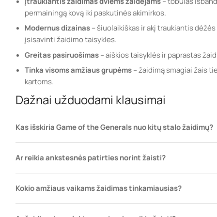
Įtraukiantis žaidimas dviems žaidėjams
– tobulas išband
permainingą kovą iki paskutinės akimirkos.
Modernus dizainas
– šiuolaikiškas ir akį traukiantis dėžė
įsisavinti žaidimo taisykles.
Greitas pasiruošimas
– aiškios taisyklės ir paprastas žaid
Tinka visoms amžiaus grupėms
– žaidimą smagiai žais tiek
kartoms.
Dažnai užduodami klausimai
Kas išskiria Game of the Generals nuo kitų stalo žaidimų?
Ar reikia ankstesnės patirties norint žaisti?
Kokio amžiaus vaikams žaidimas tinkamiausias?