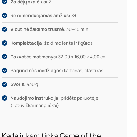
Žaidėjų skaičius:
2
Rekomenduojamas amžius:
8+
Vidutinė žaidimo trukmė:
30–45 min
Komplektacija:
žaidimo lenta ir figūros
Pakuotės matmenys:
32,00 x 16,00 x 4,00 cm
Pagrindinės medžiagos:
kartonas, plastikas
Svoris:
430 g
Naudojimo instrukcija:
pridėta pakuotėje
(lietuviškai ir angliškai)
Kada ir kam tinka Game of the