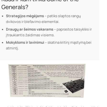
Generals?
Strategijos mėgėjams
– patiks slaptos rangų
dvikovos ir blefavimo elementai.
Draugų ar šeimos vakarams
– paprastos taisyklės ir
įtraukiantis žaidimas visiems.
Mokykloms ir lavinimui
– skatina kritinį mąstymą bei
atmintį.