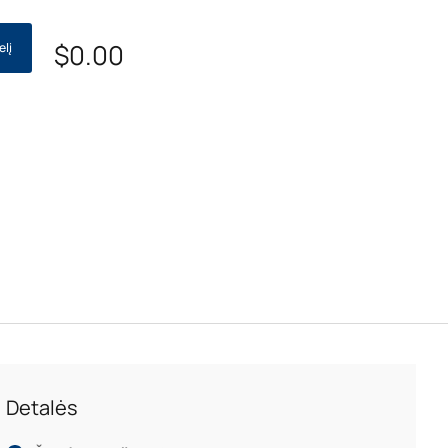
$
0.00
elį
Detalės