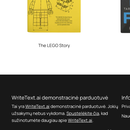
The LEGO Story
WriteText.ai demonstracinė parduotuvė
Inf
Tai yra
WriteText.ai
demonstracinė parduotuvė. Jokių
Priv
užsakymų nebus vykdoma.
Spustelėkite čia
, kad
Naud
sužinotumėte daugiau apie
WriteText.ai
.