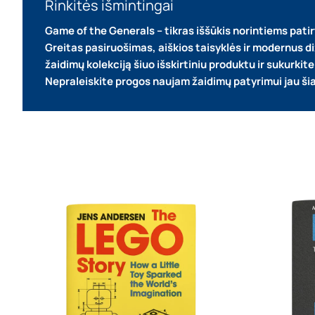
Rinkitės išmintingai
Game of the Generals – tikras iššūkis norintiems patir
Greitas pasiruošimas, aiškios taisyklės ir modernus di
žaidimų kolekciją šiuo išskirtiniu produktu ir sukurki
Nepraleiskite progos naujam žaidimų patyrimui jau ši