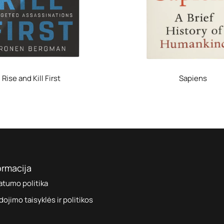
Rise and Kill First
Sapiens
ormacija
atumo politika
ojimo taisyklės ir politikos