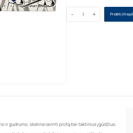
-
+
Pridėti Į Krepš
 ir gudrumo, skatina lavinti protą bei taktinius įgūdžius.