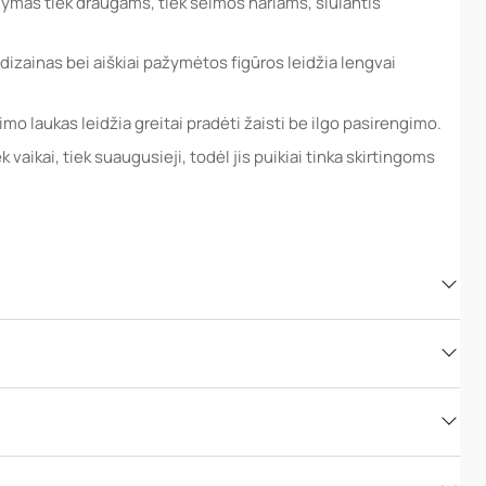
ymas tiek draugams, tiek šeimos nariams, siūlantis
s dizainas bei aiškiai pažymėtos figūros leidžia lengvai
imo laukas leidžia greitai pradėti žaisti be ilgo pasirengimo.
 vaikai, tiek suaugusieji, todėl jis puikiai tinka skirtingoms