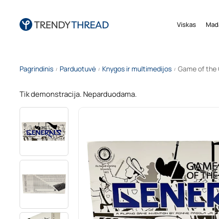
Viskas
Mad
Pagrindinis
Parduotuvė
Knygos ir multimedijos
Game of the 
/
/
/
Tik demonstracija. Neparduodama.