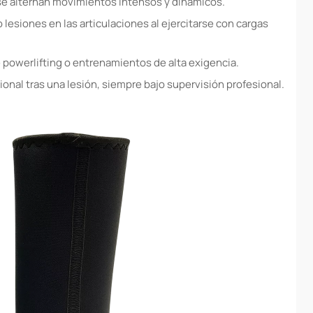
 se alternan movimientos intensos y dinámicos.
esiones en las articulaciones al ejercitarse con cargas
powerlifting o entrenamientos de alta exigencia.
nal tras una lesión, siempre bajo supervisión profesional.