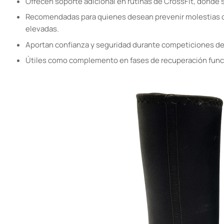
Ofrecen soporte adicional en rutinas de CrossFit, donde
Recomendadas para quienes desean prevenir molestias o l
elevadas.
Aportan confianza y seguridad durante competiciones de 
Útiles como complemento en fases de recuperación funcio