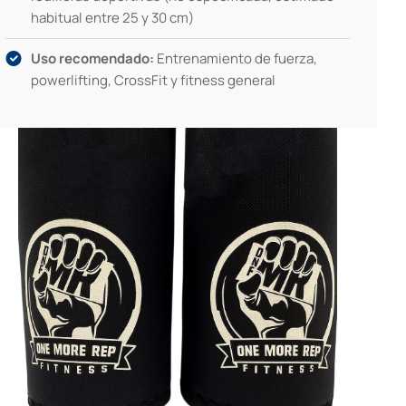
habitual entre 25 y 30 cm)
Uso recomendado:
Entrenamiento de fuerza,
powerlifting, CrossFit y fitness general