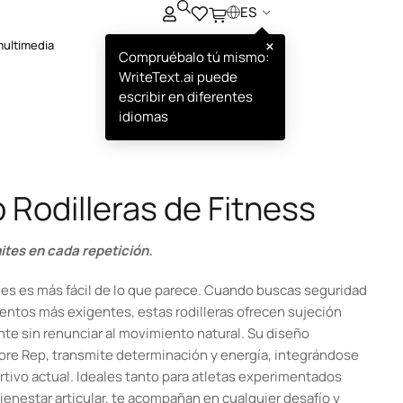
ES
×
multimedia
Compruébalo tú mismo:
WriteText.ai puede
escribir en diferentes
idiomas
Rodilleras de Fitness
ites en cada repetición.
ables es más fácil de lo que parece. Cuando buscas seguridad
ntos más exigentes, estas rodilleras ofrecen sujeción
te sin renunciar al movimiento natural. Su diseño
ore Rep, transmite determinación y energía, integrándose
rtivo actual. Ideales tanto para atletas experimentados
ienestar articular, te acompañan en cualquier desafío y