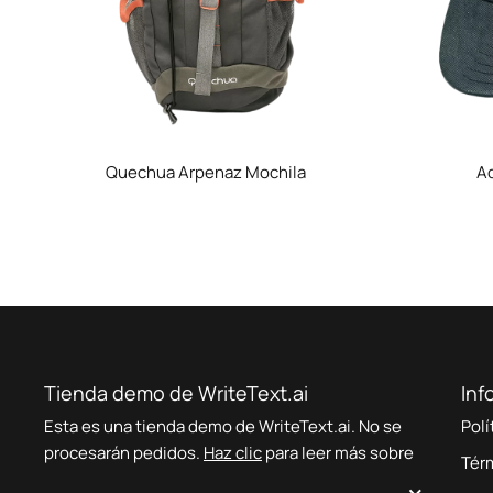
Quechua Arpenaz Mochila
Ad
Tienda demo de WriteText.ai
Inf
Esta es una tienda demo de WriteText.ai. No se
Polí
procesarán pedidos.
Haz clic
para leer más sobre
Tér
WriteText.ai.