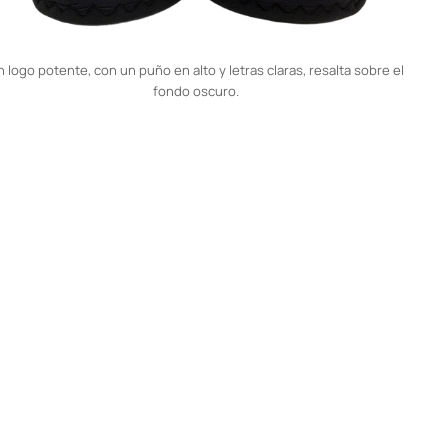
 logo potente, con un puño en alto y letras claras, resalta sobre el
fondo oscuro.