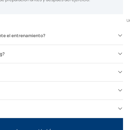
Un
nte el entrenamiento?
ng?