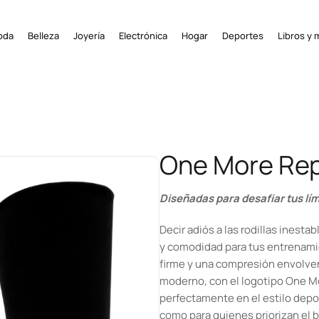
oda
Belleza
Joyería
Electrónica
Hogar
Deportes
Libros y 
One More Rep 
Diseñadas para desafiar tus lím
Decir adiós a las rodillas inest
y comodidad para tus entrenamie
firme y una compresión envolven
moderno, con el logotipo One M
perfectamente en el estilo depo
como para quienes priorizan el b