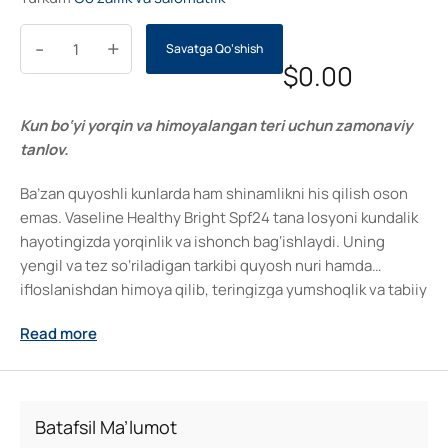
-
+
Savatga Qo‘shish
$
0.00
Kun bo‘yi yorqin va himoyalangan teri uchun zamonaviy
tanlov.
Ba’zan quyoshli kunlarda ham shinamlikni his qilish oson
emas. Vaseline Healthy Bright Spf24 tana losyoni kundalik
hayotingizda yorqinlik va ishonch bag‘ishlaydi. Uning
yengil va tez so‘riladigan tarkibi quyosh nuri hamda
ifloslanishdan himoya qilib, teringizga yumshoqlik va tabiiy
porlashni taqdim etadi. Yorqin natijaga intilayotgan har bir
Read more
zamonaviy ayol uchun bu losyon – sog‘lom teri sari muhim
bir bosqich. Baraka va ishonch bilan, teringiz uchun haqiqiy
g‘amxo‘rlik hissini har daqiqada his eting.
Batafsil Ma’lumot