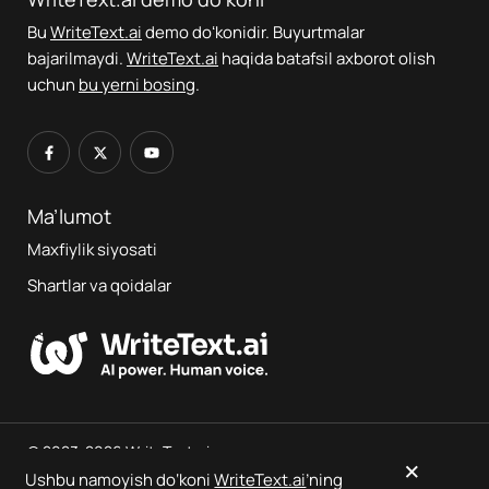
Bu
WriteText.ai
demo doʻkonidir. Buyurtmalar
bajarilmaydi.
WriteText.ai
haqida batafsil axborot olish
uchun
bu yerni bosing
.
Ma’lumot
Maxfiylik siyosati
Shartlar va qoidalar
© 2023-2026 WriteText.ai
×
Ushbu namoyish do‘koni
WriteText.ai
’ning