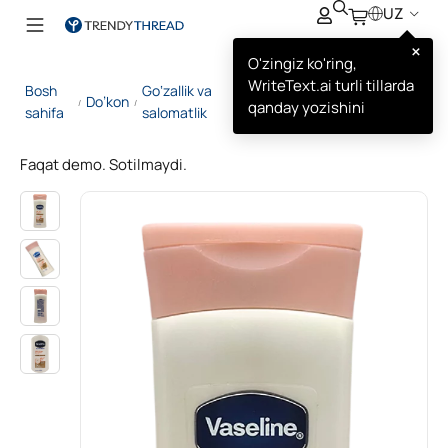
UZ
×
O'zingiz ko'ring,
WriteText.ai turli tillarda
Bosh
Go‘zallik va
Vaseline Healthy Bright
Do’kon
/
/
/
qanday yozishini
sahifa
salomatlik
Spf24 Tana Losyoni
Faqat demo. Sotilmaydi.