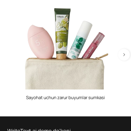
Sayohat uchun zarur buyumlar sumkasi
WriteText.ai demo do‘koni