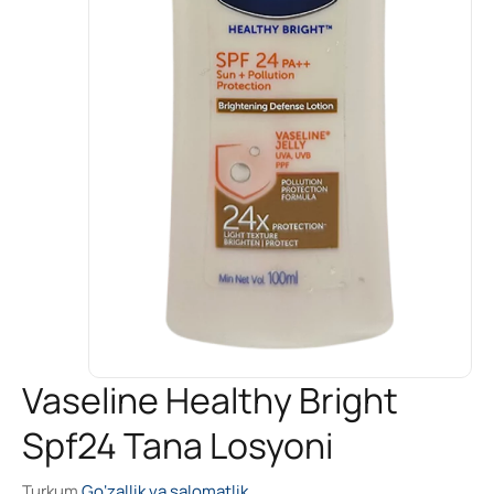
Vaseline Healthy Bright
Spf24 Tana Losyoni
Turkum
Go‘zallik va salomatlik