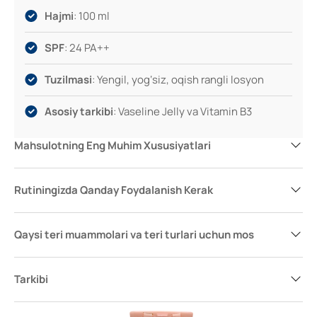
Hajmi
: 100 ml
SPF
: 24 PA++
Tuzilmasi
: Yengil, yog‘siz, oqish rangli losyon
Asosiy tarkibi
: Vaseline Jelly va Vitamin B3
Mahsulotning Eng Muhim Xususiyatlari
Rutiningizda Qanday Foydalanish Kerak
Qaysi teri muammolari va teri turlari uchun mos
Tarkibi