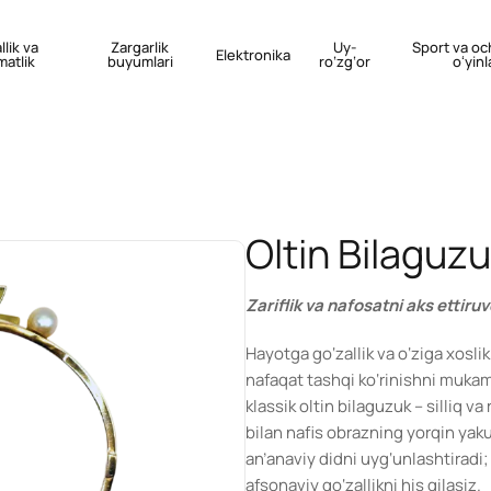
llik va
Zargarlik
Uy-
Sport va oc
Elektronika
matlik
buyumlari
ro‘zg‘or
oʻyinl
Oltin Bilaguz
Zariflik va nafosatni aks ettiruv
Hayotga go‘zallik va o‘ziga xoslik
nafaqat tashqi ko‘rinishni mukam
klassik oltin bilaguzuk – silliq v
bilan nafis obrazning yorqin yak
an’anaviy didni uyg‘unlashtiradi
afsonaviy go‘zallikni his qilasiz.