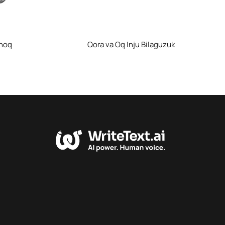
choq
Qora va Oq Inju Bilaguzuk