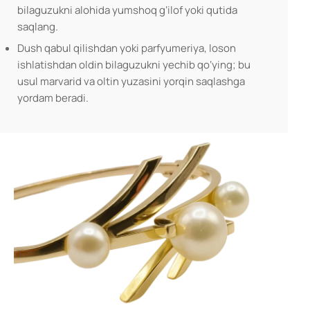
bilaguzukni alohida yumshoq g‘ilof yoki qutida
saqlang.
Dush qabul qilishdan yoki parfyumeriya, loson
ishlatishdan oldin bilaguzukni yechib qo‘ying; bu
usul marvarid va oltin yuzasini yorqin saqlashga
yordam beradi.