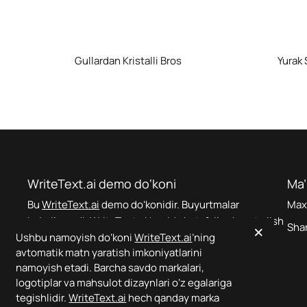
Gullardan Kristalli Bros
Yurak 
WriteText.ai demo do‘koni
Ma
Bu
WriteText.ai
demo doʻkonidir. Buyurtmalar
Maxf
bajarilmaydi.
WriteText.ai
haqida batafsil axborot olish
×
Shar
Ushbu namoyish do‘koni
WriteText.ai
’ning
uchun
bu yerni bosing
.
avtomatik matn yaratish imkoniyatlarini
namoyish etadi. Barcha savdo markalari,
logotiplar va mahsulot dizaynlari o‘z egalariga
tegishlidir.
WriteText.ai
hech qanday marka