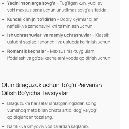
Yaqin insonlarga sovg‘a
– Tug‘ilgan kun, yubiley
yoki maxsus sana uchun unutilmas sovg‘a sifatida
Kundalik imijni to‘ldirish
– Oddiy kiyimlar bilan
nafislik va zamonaviylikni ta’minlash uchun
Ish uchrashuvlari va rasmiy uchrashuvlar
– Klassik
uslubni saqlab, ishonchli va uslubda ko‘rinish uchun
Romantik kechalar
– Maxsus his-tuyg‘ularni
ifodalash va go‘zal kechalarni yodda qoldirish uchun
Oltin Bilaguzuk uchun To‘g‘ri Parvarish
Qilish Bo‘yicha Tavsiyalar
Bilaguzukni har safar ishlatganingizdan so‘ng
yumshoq mato bilan ohista artib, dog‘ va yog‘
qoldiqlaridan tozalang.
Namlik va kimyoviy vositalardan saqlanib,