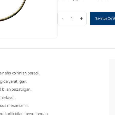
-
+
Savatga Qo‘s
 nafis ko‘rinish beradi.
gida yaratilgan.
k) bilan bezatilgan.
’minlaydi.
axsus mexanizmli.
yotkorlik bilan tayyorlangan.