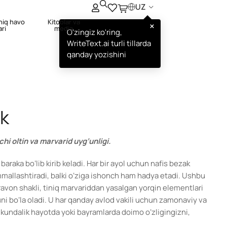
UZ
hiq havo
Kitoblar va
×
ari
media
O'zingiz ko'ring,
WriteText.ai turli tillarda
qanday yozishini
uk
chi oltin va marvarid uyg‘unligi.
 baraka bo‘lib kirib keladi. Har bir ayol uchun nafis bezak
mallashtiradi, balki o‘ziga ishonch ham hadya etadi. Ushbu
a ravon shakli, tiniq marvariddan yasalgan yorqin elementlari
uni bo‘la oladi. U har qanday avlod vakili uchun zamonaviy va
; kundalik hayotda yoki bayramlarda doimo o‘zligingizni,