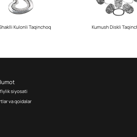
Shaklli Kulonli Taqinchoq
Kumush Diskli Taqin
’lumot
iylik siyosati
tlar va qoidalar