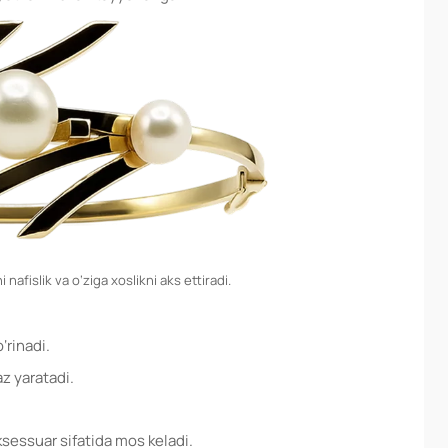
i nafislik va o‘ziga xoslikni aks ettiradi.
‘rinadi.
z yaratadi.
sessuar sifatida mos keladi.