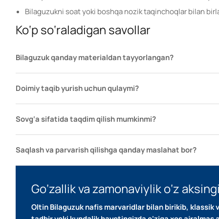
Bilaguzukni soat yoki boshqa nozik taqinchoqlar bilan birla
Ko‘p so‘raladigan savollar
Bilaguzuk qanday materialdan tayyorlangan?
Doimiy taqib yurish uchun qulaymi?
Sovg‘a sifatida taqdim qilish mumkinmi?
Saqlash va parvarish qilishga qanday maslahat bor?
Go‘zallik va zamonaviylik o‘z aksing
Oltin Bilaguzuk nafis marvaridlar bilan birikib, klassi
tadbir yoki kundalik hayotingizda o‘ziga xos ajralmas a