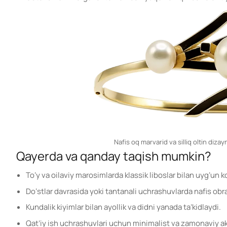
Nafis oq marvarid va silliq oltin dizayn
Qayerda va qanday taqish mumkin?
To‘y va oilaviy marosimlarda klassik liboslar bilan uyg‘un ko
Do‘stlar davrasida yoki tantanali uchrashuvlarda nafis obra
Kundalik kiyimlar bilan ayollik va didni yanada ta’kidlaydi.
Qat’iy ish uchrashuvlari uchun minimalist va zamonaviy ak