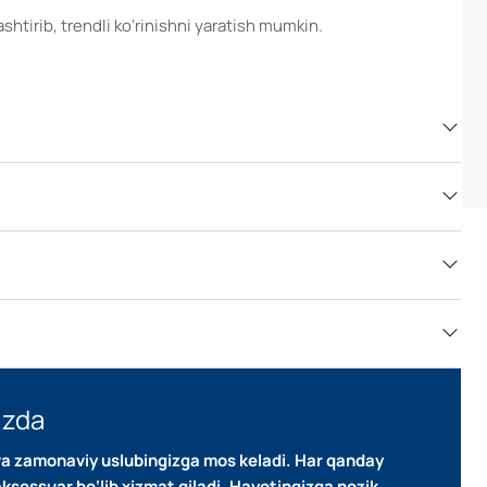
shtirib, trendli ko‘rinishni yaratish mumkin.
izda
k va zamonaviy uslubingizga mos keladi.
Har qanday
ksessuar bo‘lib xizmat qiladi.
Hayotingizga nozik