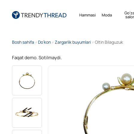
Go‘za
Hammasi
Moda
salo
Bosh sahifa
Do’kon
Zargarlik buyumlari
Oltin Bilaguzuk
/
/
/
Faqat demo. Sotilmaydi.