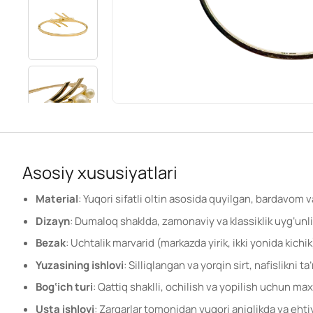
Asosiy xususiyatlari
Material
: Yuqori sifatli oltin asosida quyilgan, bardavom va
Dizayn
: Dumaloq shaklda, zamonaviy va klassiklik uyg‘unli
Bezak
: Uchtalik marvarid (markazda yirik, ikki yonida kichi
Yuzasining ishlovi
: Silliqlangan va yorqin sirt, nafislikni ta
Bog‘ich turi
: Qattiq shaklli, ochilish va yopilish uchun m
Usta ishlovi
: Zargarlar tomonidan yuqori aniqlikda va ehti