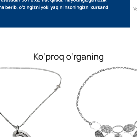
berib, o‘zingizni yoki yaqin insoningizni xursand
Yo
Ko‘proq o‘rganing