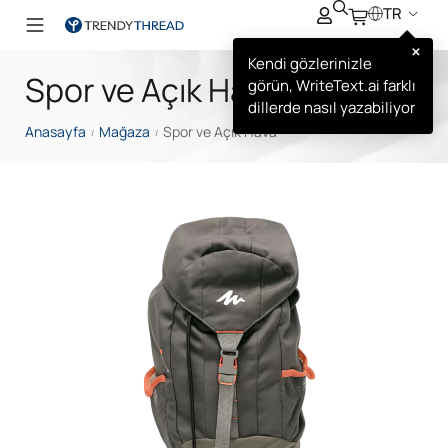
TR
×
Kendi gözlerinizle
Spor ve Açık Hava
görün, WriteText.ai farklı
dillerde nasıl yazabiliyor
Anasayfa
Mağaza
Spor ve Açık Hava
/
/