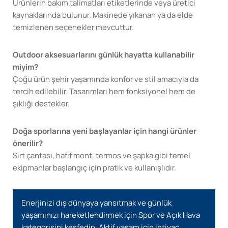
Ürünlerin bakım talimatları etiketlerinde veya üretici
kaynaklarında bulunur. Makinede yıkanan ya da elde
temizlenen seçenekler mevcuttur.
Outdoor aksesuarlarını günlük hayatta kullanabilir
miyim?
Çoğu ürün şehir yaşamında konfor ve stil amacıyla da
tercih edilebilir. Tasarımları hem fonksiyonel hem de
şıklığı destekler.
Doğa sporlarına yeni başlayanlar için hangi ürünler
önerilir?
Sırt çantası, hafif mont, termos ve şapka gibi temel
ekipmanlar başlangıç için pratik ve kullanışlıdır.
Enerjinizi dış dünyaya yansıtmak ve günlük
yaşamınızı hareketlendirmek için Spor ve Açık Hava
kategorisini keşfedin. Aktif yaşam için ihtiyaç