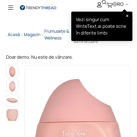
RO
×
Vezi singur cum
WriteText.ai poate scrie
Fairy Skin Cremă de
Frumusețe &
în diferite limbi
Acasă
Magazin
Protecție Solară
/
/
/
Wellness
Iluminatoare
Doar demo. Nu este de vânzare.