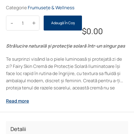
Categorie
Frumusețe & Wellness
-
+
Adaugă În Coș
$
0.00
Strălucire naturală și protecție solară într-un singur pas
Te surprinzi visând la o piele luminoasă și protejată zi de
zi? Fairy Skin Cremă de Protecție Solară Iluminatoare își
face loc rapid în rutina de îngrijire, cu textura sa fluidă și
ambalajul modern, discret și feminin. Creată pentru a-ți
proteja tenul de razele soarelui, această cremă nu se
limitează doar la SPF 50 și protecția avansată PA+++, ci
Read more
oferă și un efect de iluminare delicat, ce lasă pielea
radiantă și catifelată. Bucură-te de prospețime și încredere
la fiecare aplicare, știind că tenul tău este răsfățat, luminos
și perfect pregătit de soare sau machiaj. Experimentează o
Detalii
rutină ușoară, modernă și plăcută, cu rezultate vizibile încă