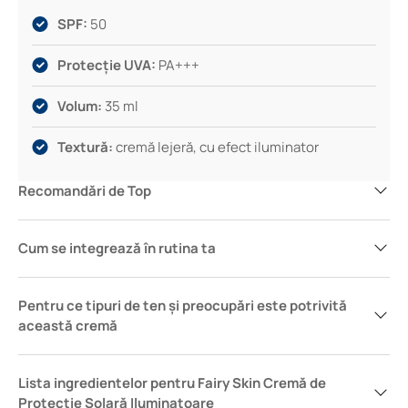
de la prima folosire.
SPF:
50
Protecție UVA:
PA+++
Volum:
35 ml
Textură:
cremă lejeră, cu efect iluminator
Recomandări de Top
Cum se integrează în rutina ta
Pentru ce tipuri de ten și preocupări este potrivită
această cremă
Lista ingredientelor pentru Fairy Skin Cremă de
Protecție Solară Iluminatoare