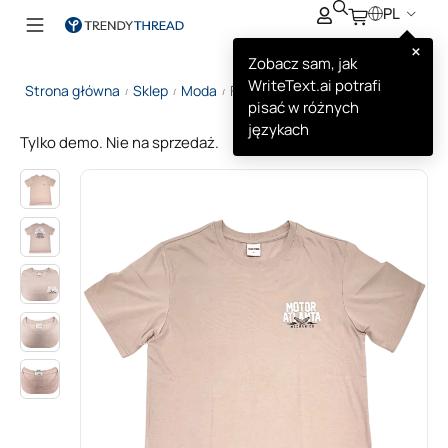
PL
×
Zobacz sam, jak
WriteText.ai potrafi
Strona główna
Sklep
Moda
FunTee Motor Atlanta T-shirt
/
/
/
pisać w różnych
językach
Tylko demo. Nie na sprzedaż.