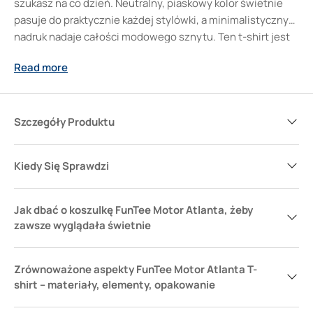
szukasz na co dzień. Neutralny, piaskowy kolor świetnie
pasuje do praktycznie każdej stylówki, a minimalistyczny
nadruk nadaje całości modowego sznytu. Ten t-shirt jest
nie tylko wygodny i przewiewny, ale też uniwersalny –
Read more
założysz go zarówno do dżinsów, jak i pod bluzę. Pozwala
wyróżnić się subtelnym motywem motoryzacyjnym i
zawsze dodaje pewności siebie – cokolwiek masz dzisiaj w
planach.
Szczegóły Produktu
Kiedy Się Sprawdzi
Jak dbać o koszulkę FunTee Motor Atlanta, żeby
zawsze wyglądała świetnie
Zrównoważone aspekty FunTee Motor Atlanta T-
shirt – materiały, elementy, opakowanie