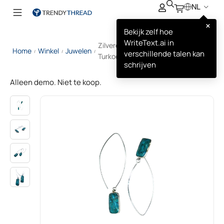
NL
×
Bekijk zelf hoe
WriteText.ai in
Zilveren Oorbellen met Hanger en
Home
Winkel
Juwelen
/
/
/
verschillende talen kan
Turkoois
schrijven
Alleen demo. Niet te koop.