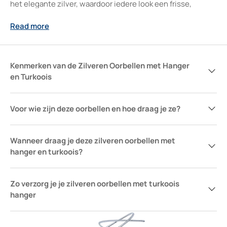
het elegante zilver, waardoor iedere look een frisse,
authentieke twist krijgt. Subtiel genoeg voor dagelijks
Read more
gebruik, opvallend genoeg om je te laten opvallen bij een
speciale gelegenheid – dit sieraad raakt altijd de juiste
snaar en vormt zo een tastbare herinnering aan bijzondere
momenten.
Kenmerken van de Zilveren Oorbellen met Hanger
en Turkoois
Voor wie zijn deze oorbellen en hoe draag je ze?
Wanneer draag je deze zilveren oorbellen met
hanger en turkoois?
Zo verzorg je je zilveren oorbellen met turkoois
hanger