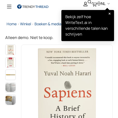
NL
×
Bekijk zelf hoe
WriteText.ai in
Home
Winkel
Boeken & media
Sapiens
/
/
/
verschillende talen kan
schrijven
Alleen demo. Niet te koop.