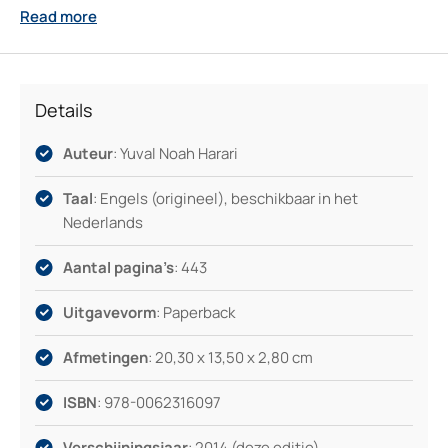
Read more
gewoon zin hebt in een meeslepend verhaal dat stof tot
nadenken geeft, dit moderne standaardwerk laat je de
wereld en jezelf met frisse ogen bekijken.
Details
Auteur
: Yuval Noah Harari
Taal
: Engels (origineel), beschikbaar in het
Nederlands
Aantal pagina’s
: 443
Uitgavevorm
: Paperback
Afmetingen
: 20,30 x 13,50 x 2,80 cm
ISBN
: 978-0062316097
Verschijningsjaar
: 2014 (deze editie)