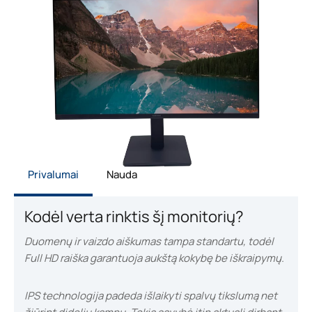
Privalumai
Nauda
Kodėl verta rinktis šį monitorių?
Duomenų ir vaizdo aiškumas tampa standartu, todėl
Full HD raiška garantuoja aukštą kokybę be iškraipymų.
IPS technologija padeda išlaikyti spalvų tikslumą net