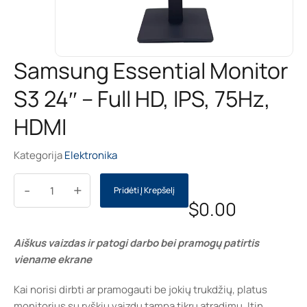
Samsung Essential Monitor
S3 24″ – Full HD, IPS, 75Hz,
HDMI
Kategorija
Elektronika
-
+
Pridėti Į Krepšelį
$
0.00
Aiškus vaizdas ir patogi darbo bei pramogų patirtis
viename ekrane
Kai norisi dirbti ar pramogauti be jokių trukdžių, platus
monitorius su ryškiu vaizdu tampa tikru atradimu. Itin