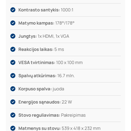
Kontrasto santykis:
1000:1
Matymo kampas:
178°/178°
Jungtys:
1x HDMI, 1x VGA
Reakcijos laikas:
5 ms
VESA tvirtinimas:
100 x 100 mm
Spalvų atkūrimas:
16.7 mln.
Korpuso spalva:
juoda
Energijos sąnaudos:
22 W
Stovo reguliavimas:
Pakreipimas
Matmenys su stovu:
539 x 418 x 232 mm