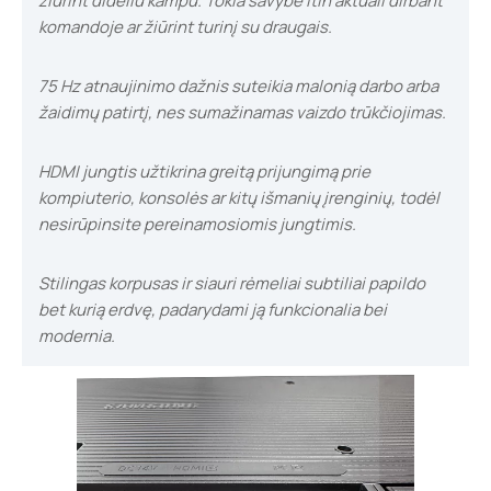
žiūrint dideliu kampu. Tokia savybė itin aktuali dirbant
komandoje ar žiūrint turinį su draugais.
75 Hz atnaujinimo dažnis suteikia malonią darbo arba
žaidimų patirtį, nes sumažinamas vaizdo trūkčiojimas.
HDMI jungtis užtikrina greitą prijungimą prie
kompiuterio, konsolės ar kitų išmanių įrenginių, todėl
nesirūpinsite pereinamosiomis jungtimis.
Stilingas korpusas ir siauri rėmeliai subtiliai papildo
bet kurią erdvę, padarydami ją funkcionalia bei
modernia.