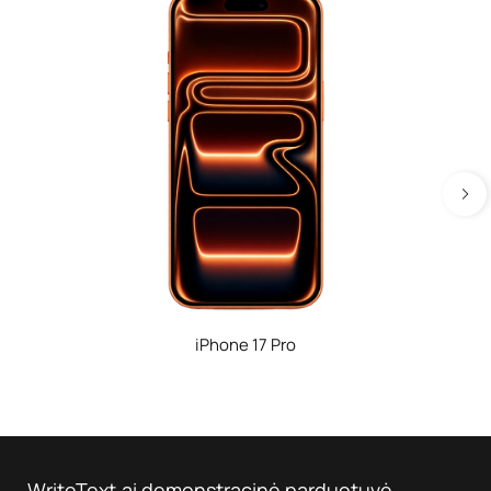
iPhone 17 Pro
WriteText.ai demonstracinė parduotuvė