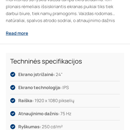
plonais rėmeliais išsiskiriantis ekranas puikiai tiks tiek
darbui biure, tiek namų pramogoms. Vaizdas rodomas
natūraliai, spalvos atrodo sodriai, o atnaujinimo dažnis
užtikrina sklandų veikimą. Paprastas pajungimas su HDMI,
Read more
todėl kasdienės užduotys tampa dar paprastesnės ir
malonesnės – nuo dokumentų tvarkymo iki vaizdo
transliacijų ar žaidimų.
Techninės specifikacijos
Ekrano įstrižainė:
24"
Ekrano technologija:
IPS
Raiška:
1920 x 1080 pikselių
Atnaujinimo dažnis:
75 Hz
Ryškumas:
250 cd/m²