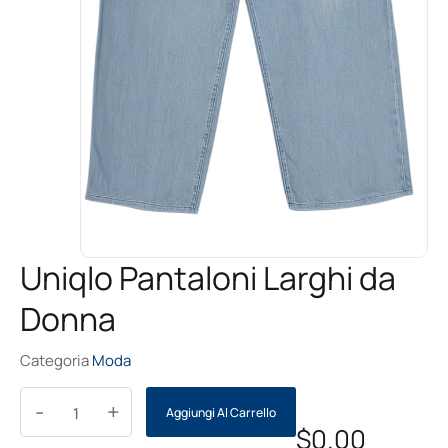
Uniqlo Pantaloni Larghi da
Donna
Categoria
Moda
-
+
Aggiungi Al Carrello
$
0.00