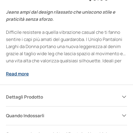
Jeans ampi dal design rilassato che uniscono stile e
praticità senza sforzo.
Difficile resistere a quella vibrazione casual che ti fanno
sentire i capi più amati del guardaroba. I Uniqlo Pantaloni
Larghi da Donna portano una nuova leggerezza al denim
grazie al taglio wide leg che lascia spazio al movimento e
una vita alta che valorizza qualsiasi silhouette. Ideali per
chi cerca comfort tutto il giorno senza rinunciare a un look
Read more
contemporaneo, si abbinano facilmente a sneakers,
stivaletti o sandali, accompagnando ogni mood e
occasione con un tocco di sicurezza e stile spontaneo.
Dettagli Prodotto
Quando Indossarli