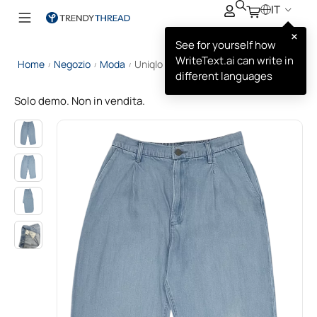
IT
×
See for yourself how
WriteText.ai can write in
Home
Negozio
Moda
Uniqlo Pantaloni Larghi da Donna
/
/
/
different languages
Solo demo. Non in vendita.