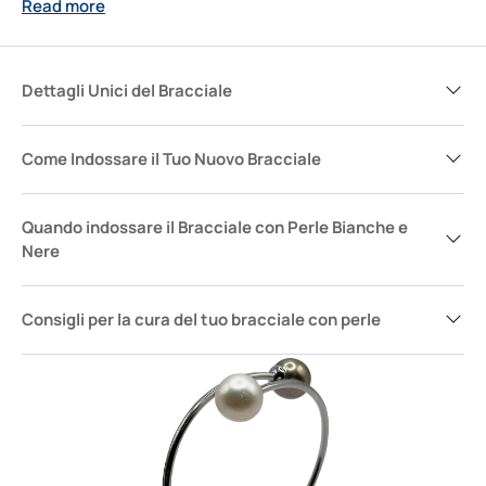
Read more
chi ama distinguersi con grazia e celebrare la propria
unicità attraverso la bellezza delle cose semplici.
Dettagli Unici del Bracciale
Come Indossare il Tuo Nuovo Bracciale
Quando indossare il Bracciale con Perle Bianche e
Nere
Consigli per la cura del tuo bracciale con perle