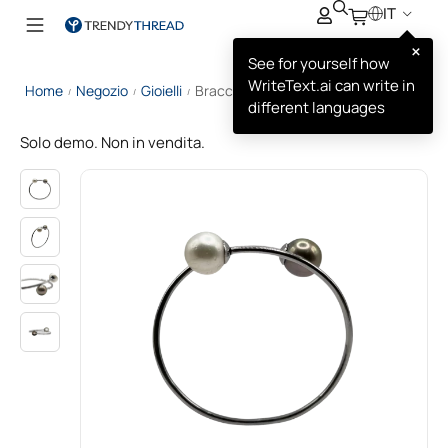
IT
×
See for yourself how
WriteText.ai can write in
Home
Negozio
Gioielli
Bracciale con Perle Bianche e Nere
/
/
/
different languages
Solo demo. Non in vendita.