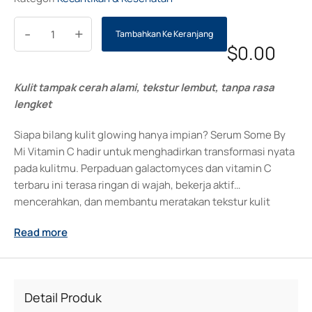
-
+
Tambahkan Ke Keranjang
$
0.00
Kulit tampak cerah alami, tekstur lembut, tanpa rasa
lengket
Siapa bilang kulit glowing hanya impian? Serum Some By
Mi Vitamin C hadir untuk menghadirkan transformasi nyata
pada kulitmu. Perpaduan galactomyces dan vitamin C
terbaru ini terasa ringan di wajah, bekerja aktif
mencerahkan, dan membantu meratakan tekstur kulit
tanpa rasa lengket. Nikmati sensasi perawatan yang
Read more
lembut setiap hari—cukup beberapa tetes untuk kulit
tampak lebih sehat, bercahaya, dan lembab lebih lama.
Ritual perawatan wajah menjadi lebih menyenangkan,
membawa percaya diri baru di setiap penampilan.
Detail Produk