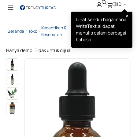
ID
×
Lihat sendiri bagaimana
WriteText.ai dapat
Kecantikan &
Some By Mi Vitamin C
Beranda
Toko
/
/
menulis dalam berbagai
/
Kesehatan
Serum
bahasa
Hanya demo. Tidak untuk dijual.