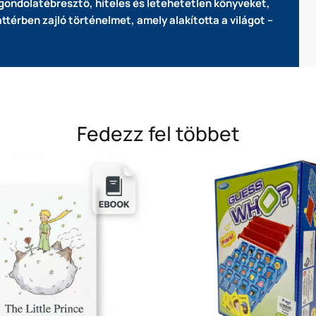
gondolatébresztő, hiteles és letehetetlen könyveket,
áttérben zajló történelmet, amely alakította a világot –
Fedezz fel többet