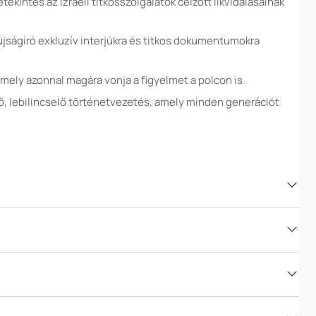
ekintés az izraeli titkosszolgálatok célzott likvidálásainak
jságíró exkluzív interjúkra és titkos dokumentumokra
amely azonnal magára vonja a figyelmet a polcon is.
, lebilincselő történetvezetés, amely minden generációt