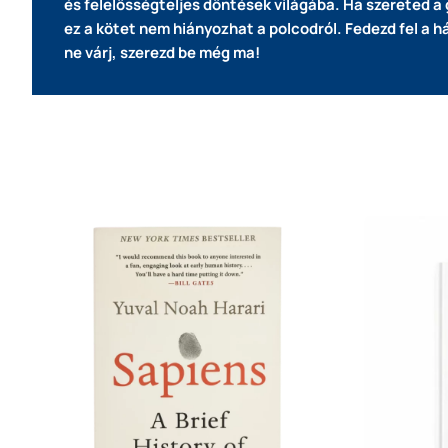
és felelősségteljes döntések világába.
Ha szereted a 
ez a kötet nem hiányozhat a polcodról.
Fedezd fel a h
ne várj, szerezd be még ma!