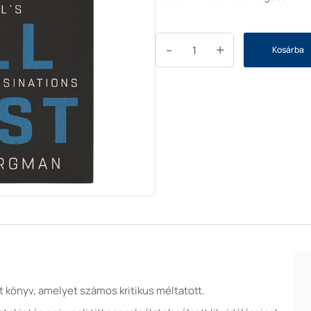
-
+
Kosárba
rt könyv, amelyet számos kritikus méltatott.