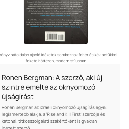
könyv hátoldalán ajánló idézetek sorakoznak fehér és kék betűkkel
fekete háttéren, modern stílusban.
Ronen Bergman: A szerző, aki új
szintre emelte az oknyomozó
újságírást
Ronen Bergman az izraeli oknyomozó újságírás egyik
legismertebb alakja, a ‘Rise and Kill First’ szerzője és
katonai, titkosszolgálati szakértőként is gyakran
idézett szerző.