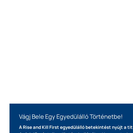
Vágj Bele Egy Egyedülálló Történetbe!
A Rise and Kill First egyedülálló betekintést nyújt a