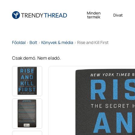
Minden
Divat
termék
Főoldal
Bolt
Könyvek & média
Rise and Kill First
/
/
/
Csak demó. Nem eladó.