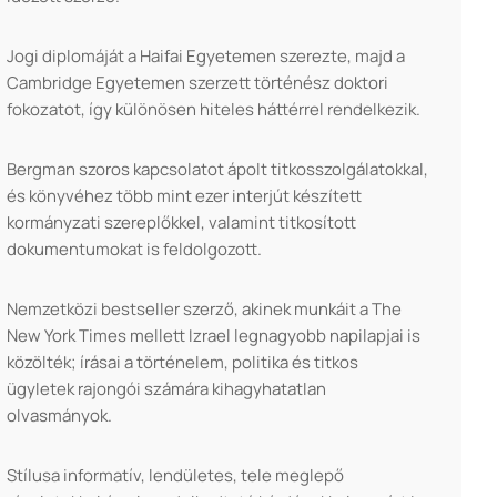
Jogi diplomáját a Haifai Egyetemen szerezte, majd a
Cambridge Egyetemen szerzett történész doktori
fokozatot, így különösen hiteles háttérrel rendelkezik.
Bergman szoros kapcsolatot ápolt titkosszolgálatokkal,
és könyvéhez több mint ezer interjút készített
kormányzati szereplőkkel, valamint titkosított
dokumentumokat is feldolgozott.
Nemzetközi bestseller szerző, akinek munkáit a The
New York Times mellett Izrael legnagyobb napilapjai is
közölték; írásai a történelem, politika és titkos
ügyletek rajongói számára kihagyhatatlan
olvasmányok.
Stílusa informatív, lendületes, tele meglepő