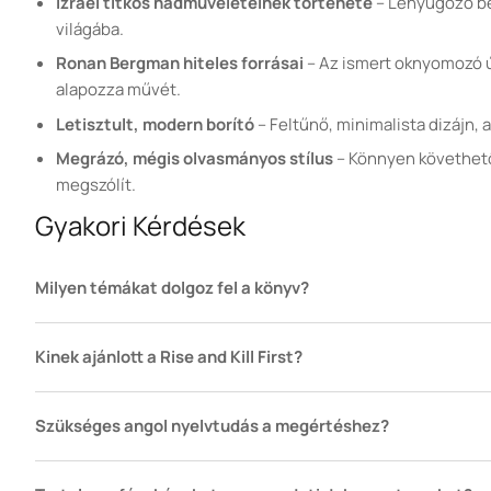
Izrael titkos hadműveleteinek története
– Lenyűgöző bet
világába.
Ronan Bergman hiteles forrásai
– Az ismert oknyomozó ú
alapozza művét.
Letisztult, modern borító
– Feltűnő, minimalista dizájn, 
Megrázó, mégis olvasmányos stílus
– Könnyen követhető
megszólít.
Gyakori Kérdések
Milyen témákat dolgoz fel a könyv?
Kinek ajánlott a Rise and Kill First?
Szükséges angol nyelvtudás a megértéshez?