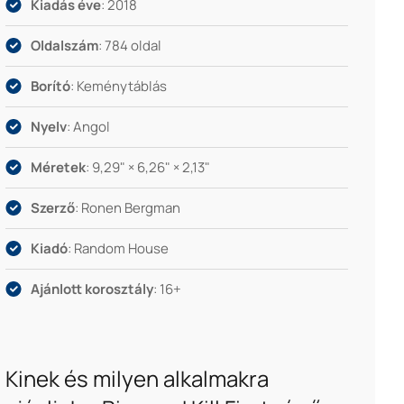
Kiadás éve
: 2018
Oldalszám
: 784 oldal
Borító
: Keménytáblás
Nyelv
: Angol
Méretek
: 9,29" × 6,26" × 2,13"
Szerző
: Ronen Bergman
Kiadó
: Random House
Ajánlott korosztály
: 16+
Kinek és milyen alkalmakra