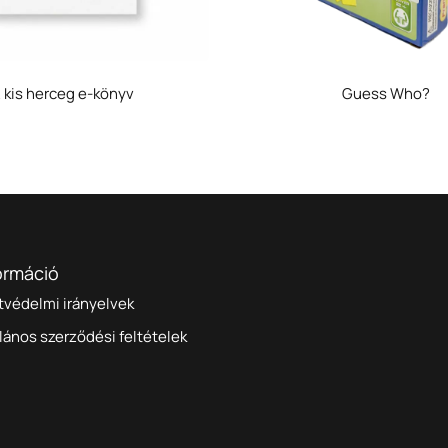
 kis herceg e-könyv
Guess Who?
ormáció
tvédelmi irányelvek
lános szerződési feltételek