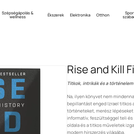
Szépségápolás &
Spor
Ékszerek
Elektronika
Otthon
wellness
szaba
Rise and Kill F
Titkok, intrikák és a történelem
Na, ilyen könyvet nem mindennap 
bepillantást enged Izrael titkos 
történeteket, merész lépéseket
informatív, feszültséggel teli és
oldala és a titkos műveletek iz
modern hírszerzés világába.