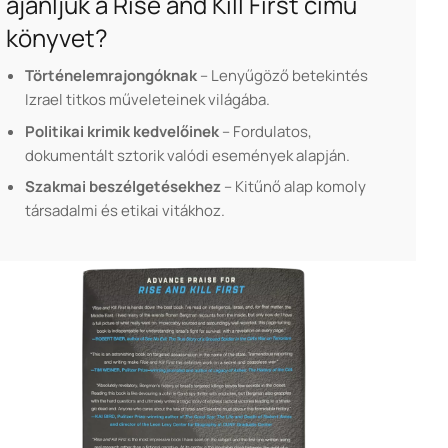
ajánljuk a Rise and Kill First című
könyvet?
Történelemrajongóknak
– Lenyűgöző betekintés
Izrael titkos műveleteinek világába.
Politikai krimik kedvelőinek
– Fordulatos,
dokumentált sztorik valódi események alapján.
Szakmai beszélgetésekhez
– Kitűnő alap komoly
társadalmi és etikai vitákhoz.