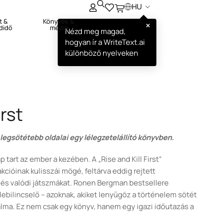
HU
t &
Könyvek &
×
didő
média
Nézd meg magad,
hogyan ír a WriteText.ai
különböző nyelveken
irst
 legsötétebb oldalai egy lélegzetelállító könyvben.
tart az ember a kezében. A „Rise and Kill First”
akcióinak kulisszái mögé, feltárva eddig rejtett
 és valódi játszmákat. Ronen Bergman bestsellere
 lebilincselő – azoknak, akiket lenyűgöz a történelem sötét
galma. Ez nem csak egy könyv, hanem egy igazi időutazás a