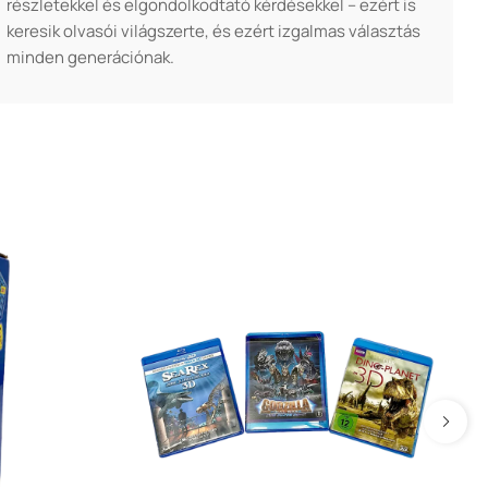
részletekkel és elgondolkodtató kérdésekkel – ezért is
keresik olvasói világszerte, és ezért izgalmas választás
minden generációnak.