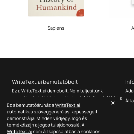
Sapiens
A
WriteText.ai bemutatóbolt
Inf
Ez a
WriteText.ai
demóbolt. Nem teljesítünk
Ada
rendeléseket.
Kattintson ide
további információkért a
×
Álta
Ez a bemutatóáruház a
WriteText.ai
-ról.
WriteText.ai
automatikus szöveggenerálási képességeit
demonstrálja. Minden védjegy, logó és
termékdizájn a jogos tulajdonosaié. A
WriteText.ai
nem áll kapcsolatban a honlapon