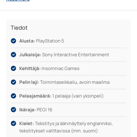
nopeat latausajat sekä joustava pelitapa mahdollistavat,
että seikkailu pysyy intensiivisenä ja viihdyttävänä
sukupolvesta toiseen.
Tiedot
Alusta:
PlayStation 5
Julkaisija:
Sony Interactive Entertainment
Kehittäjä:
Insomniac Games
Pelin laji:
Toimintaseikkailu, avoin maailma
Pelaajamäärä:
1 pelaaja (vain yksinpeli)
Ikäraja:
PEGI 16
Kielet:
Tekstitys ja ääninäyttely englanniksi,
tekstitykset valittavissa (mm. suomi)