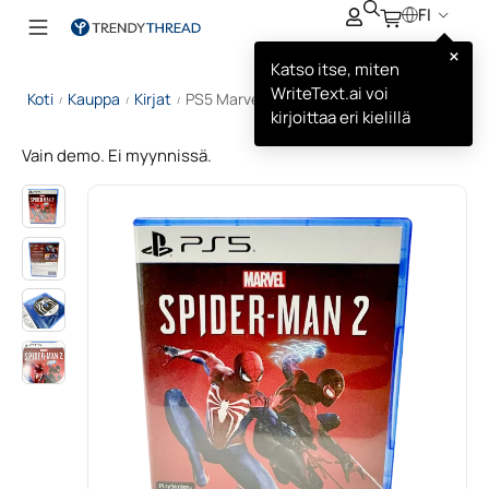
FI
×
Katso itse, miten
WriteText.ai voi
Koti
Kauppa
Kirjat
PS5 Marvel Spiderman 2
/
/
/
kirjoittaa eri kielillä
Vain demo. Ei myynnissä.