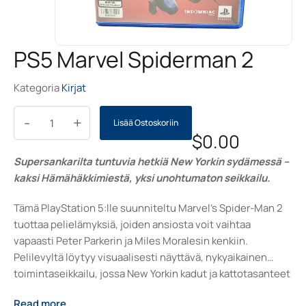
PS5 Marvel Spiderman 2
Kategoria
Kirjat
-
+
Lisää Ostoskoriin
$
0.00
Supersankarilta tuntuvia hetkiä New Yorkin sydämessä –
kaksi Hämähäkkimiestä, yksi unohtumaton seikkailu.
Tämä PlayStation 5:lle suunniteltu Marvel’s Spider-Man 2
tuottaa pelielämyksiä, joiden ansiosta voit vaihtaa
vapaasti Peter Parkerin ja Miles Moralesin kenkiin.
Pelilevyltä löytyy visuaalisesti näyttävä, nykyaikainen
toimintaseikkailu, jossa New Yorkin kadut ja kattotasanteet
avautuvat täysin uudella tavalla. PS5-version grafiikka,
Read more