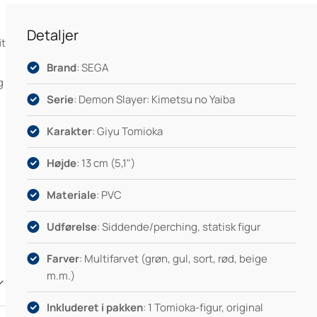
Detaljer
it
Brand
: SEGA
g
Serie
: Demon Slayer: Kimetsu no Yaiba
Karakter
: Giyu Tomioka
Højde
: 13 cm (5,1")
Materiale
: PVC
Udførelse
: Siddende/perching, statisk figur
Farver
: Multifarvet (grøn, gul, sort, rød, beige
m.m.)
Inkluderet i pakken
: 1 Tomioka-figur, original