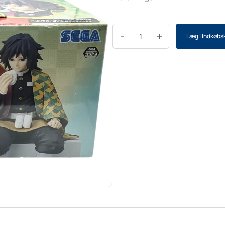
-
+
Læg I Indkøbs