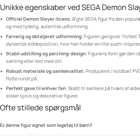
Unikke egenskaber ved SEGA Demon Slay
Officiel Demon Slayer-licens
: Ægte SEGA figur fra den populæ
og med tydelig, autentisk udformning.
Farverig og detaljeret udformning
: Figuren gengiver Trofast
dynamisk siddeposition, hvor han holder en lille sushi-inspire
Stabil udstilling og perching-design
: Figurens form gør den i
samling eller reol med stil.
Robust materiale og samlekvalitet
: Produceret i holdbart PV
flytte rundt på.
Perfekt gave til enhver fan
: Skabt til samlere på tværs af ald
elsker sjove og dekorative figurer.
Ofte stillede spørgsmål
Er denne figur egnet som legetøj til børn?