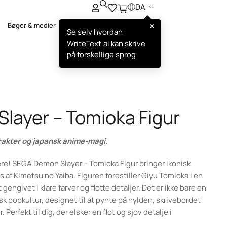
DA
×
Bøger & medier
Se selv hvordan
WriteText.ai kan skrive
på forskellige sprog
layer – Tomioka Figur
arakter og japansk anime-magi.
ere! SEGA Demon Slayer – Tomioka Figur bringer ikonisk
 af Kimetsu no Yaiba. Figuren forestiller Giyu Tomioka i en
engivet i klare farver og flotte detaljer. Det er ikke bare en
ansk popkultur, designet til at pynte på hylden, skrivebordet
Perfekt til dig, der elsker en flot og sjov detalje i