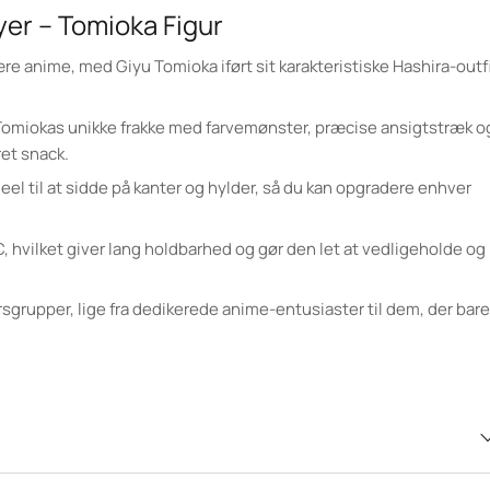
er – Tomioka Figur
re anime, med Giyu Tomioka iført sit karakteristiske Hashira-outf
 Tomiokas unikke frakke med farvemønster, præcise ansigtstræk o
ret snack.
deel til at sidde på kanter og hylder, så du kan opgradere enhver
C, hvilket giver lang holdbarhed og gør den let at vedligeholde og
ersgrupper, lige fra dedikerede anime-entusiaster til dem, der bare