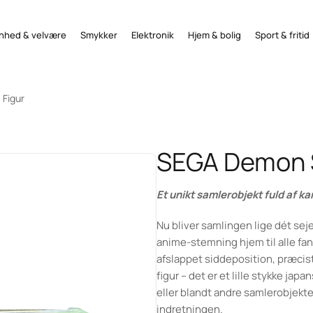
nhed & velvære
Smykker
Elektronik
Hjem & bolig
Sport & fritid
 Figur
SEGA Demon S
Et unikt samlerobjekt fuld af k
Nu bliver samlingen lige dét sej
anime-stemning hjem til alle fans
afslappet siddeposition, præcist g
figur – det er et lille stykke jap
eller blandt andre samlerobjekter. 
indretningen.