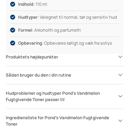
følger med, hver gang du rækker ud efter denne toner.
Indhold
: 110 ml
Hudtyper
: Velegnet til normal, tør og sensitiv hud
Formel
: Alkoholfri og parfumefri
Opbevaring
: Opbevares køligt og væk fra sollys
Produktets højdepunkter
Sådan bruger du den i din rutine
Hudproblemer og hudtyper Pond’s Vandmelon
Fugtgivende Toner passer til
Ingrediensliste for Pond’s Vandmelon Fugtgivende
Toner