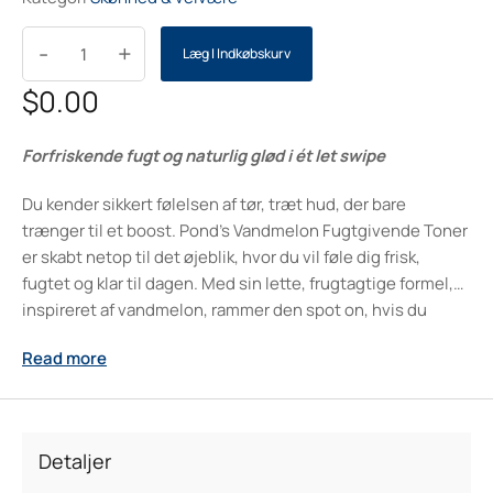
-
+
Læg I Indkøbskurv
$
0.00
Forfriskende fugt og naturlig glød i ét let swipe
Du kender sikkert følelsen af tør, træt hud, der bare
trænger til et boost. Pond’s Vandmelon Fugtgivende Toner
er skabt netop til det øjeblik, hvor du vil føle dig frisk,
fugtet og klar til dagen. Med sin lette, frugtagtige formel,
inspireret af vandmelon, rammer den spot on, hvis du
ønsker sund, strålende hud uden besvær. Det bliver hurtigt
Read more
en ny favorit i din rutine, fordi den tilfører synlig glød,
beroliger og fugter—alt sammen med en silkeblød
fornemmelse, der føles luksuriøs hver gang du bruger den.
Forestil dig et øjebliks selvforkælelse, hvor din hud
Detaljer
forvandles fra mat til fuld af liv. Det er den følelse, der