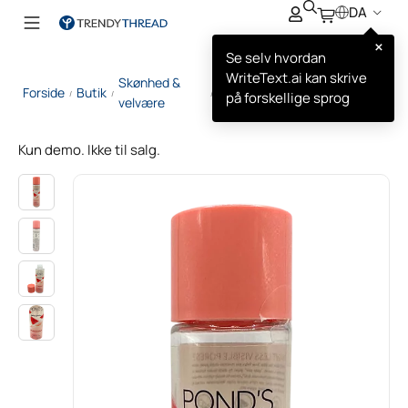
DA
×
Se selv hvordan
WriteText.ai kan skrive
Skønhed &
Pond’s Vandmelon
Forside
Butik
/
/
/
på forskellige sprog
velvære
Fugtgivende Toner
Kun demo. Ikke til salg.