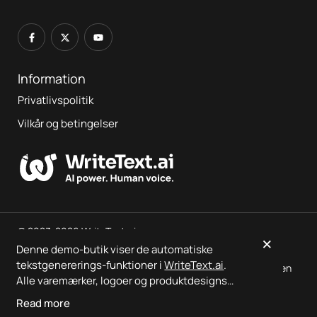
Information
Privatlivspolitik
Vilkår og betingelser
© 2023-2026 WriteText.ai
×
Denne demo-butik viser de automatiske
tekstgenererings-funktioner i
WriteText.ai
.
Dette er en demo-butik, der viser
WriteText.ai
-output ‒ ingen
Alle varemærker, logoer og produktdesigns
ordrer udføres.
tilhører de respektive ejere.
WriteText.ai
er
Read more
ikke tilknyttet, sponsoreret af eller godkendt