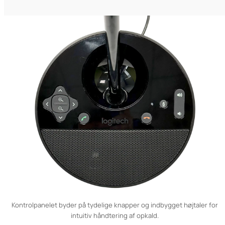
Kontrolpanelet byder på tydelige knapper og indbygget højtaler for
intuitiv håndtering af opkald.