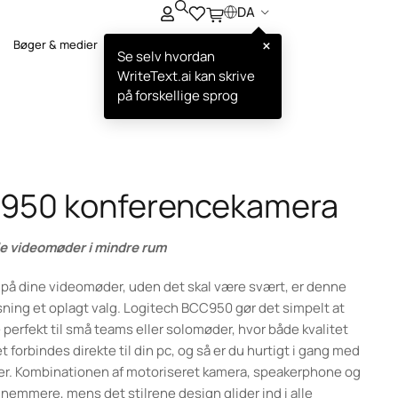
DA
×
Bøger & medier
Se selv hvordan
WriteText.ai kan skrive
på forskellige sprog
C950 konferencekamera
lle videomøder i mindre rum
 på dine videomøder, uden det skal være svært, er denne
ing et oplagt valg. Logitech BCC950 gør det simpelt at
 perfekt til små teams eller solomøder, hvor både kvalitet
 forbindes direkte til din pc, og så er du hurtigt i gang med
ner. Kombinationen af motoriseret kamera, speakerphone og
nemmere, mens det stilrene design glider ind i alle