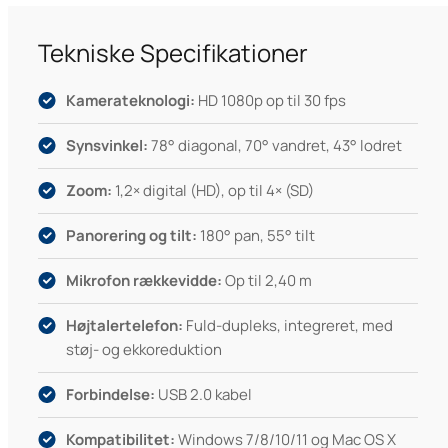
Tekniske Specifikationer
Kamerateknologi:
HD 1080p op til 30 fps
Synsvinkel:
78° diagonal, 70° vandret, 43° lodret
Zoom:
1,2× digital (HD), op til 4× (SD)
Panorering og tilt:
180° pan, 55° tilt
Mikrofon rækkevidde:
Op til 2,40 m
Højtalertelefon:
Fuld-dupleks, integreret, med
støj- og ekkoreduktion
Forbindelse:
USB 2.0 kabel
Kompatibilitet:
Windows 7/8/10/11 og Mac OS X