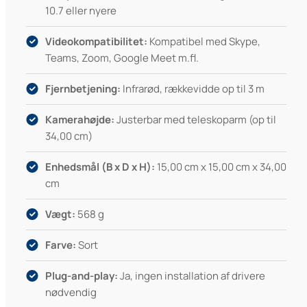
10.7 eller nyere
Videokompatibilitet:
Kompatibel med Skype,
Teams, Zoom, Google Meet m.fl.
Fjernbetjening:
Infrarød, rækkevidde op til 3 m
Kamerahøjde:
Justerbar med teleskoparm (op til
34,00 cm)
Enhedsmål (B x D x H):
15,00 cm x 15,00 cm x 34,00
cm
Vægt:
568 g
Farve:
Sort
Plug-and-play:
Ja, ingen installation af drivere
nødvendig