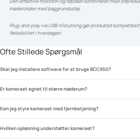
Den effektive mikrofon og højtaler kombineret med støjreduktio
mødelokaler med baggrundsstøj.
Plug-and-play via USB-tilslutning gør produktet kompatibe
fleksibilitet i hverdagen.
Ofte Stillede Spørgsmål
Skal jeg installere software for at bruge BCC950?
Er kameraet egnet til større møderum?
Kan jeg styre kameraet med fjernbetjening?
Hvilken opløsning understøtter kameraet?