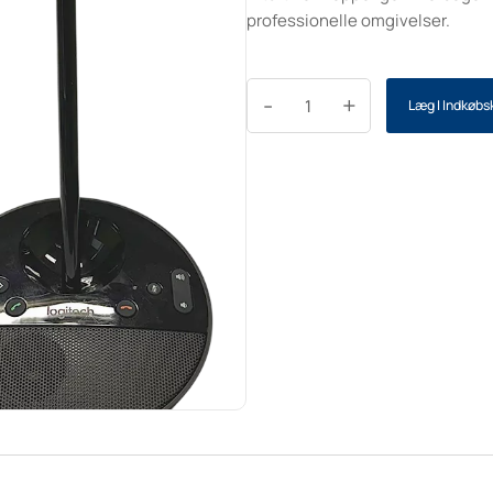
professionelle omgivelser.
-
+
Læg I Indkøbs