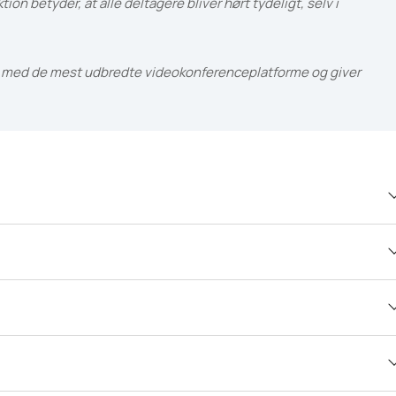
n betyder, at alle deltagere bliver hørt tydeligt, selv i
lt med de mest udbredte videokonferenceplatforme og giver