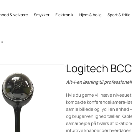
nhed & velvære
Smykker
Elektronik
Hjem & bolig
Sport & fritid
ra
Logitech BC
Alt-i-en løsning til professione
Hvis du gerne vil hæve niveauet
kompakte konferencekamera-løsn
samle billede og lyd i én enhed –
og brugervenlighed tæller. Kablet
samarbejde på tværs af lokatio
intuitive knapper gør hverdagen 