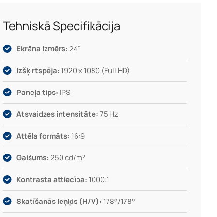
Tehniskā Specifikācija
Ekrāna izmērs:
24"
Izšķirtspēja:
1920 x 1080 (Full HD)
Paneļa tips:
IPS
Atsvaidzes intensitāte:
75 Hz
Attēla formāts:
16:9
Gaišums:
250 cd/m²
Kontrasta attiecība:
1000:1
Skatīšanās leņķis (H/V):
178°/178°