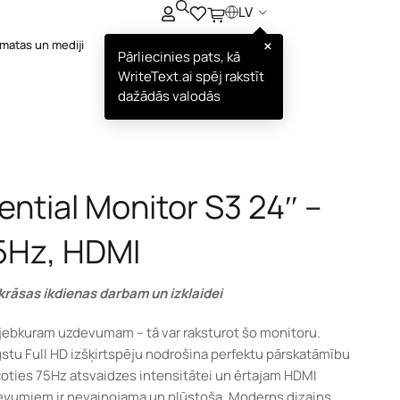
LV
×
matas un mediji
Pārliecinies pats, kā
WriteText.ai spēj rakstīt
dažādās valodās
tial Monitor S3 24″ –
75Hz, HDMI
 krāsas ikdienas darbam un izklaidei
 jebkuram uzdevumam – tā var raksturot šo monitoru.
ugstu Full HD izšķirtspēju nodrošina perfektu pārskatāmību
coties 75Hz atsvaidzes intensitātei un ērtajam HDMI
evumiem ir nevainojama un plūstoša. Moderns dizains