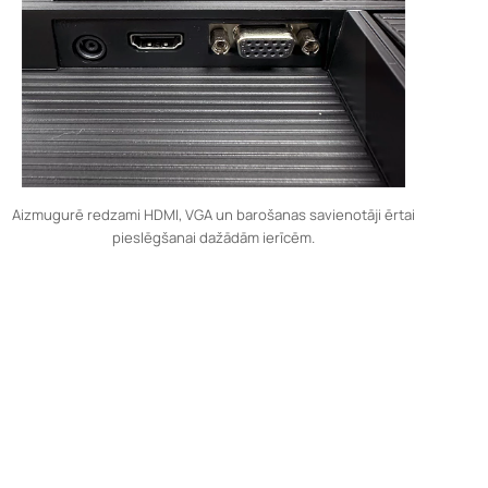
Aizmugurē redzami HDMI, VGA un barošanas savienotāji ērtai
pieslēgšanai dažādām ierīcēm.