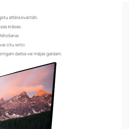
stu attēla kvalitāti.
sas krāsas.
ttēlošanai.
i citu ierīci.
ienīgam darba vai mājas galdam.