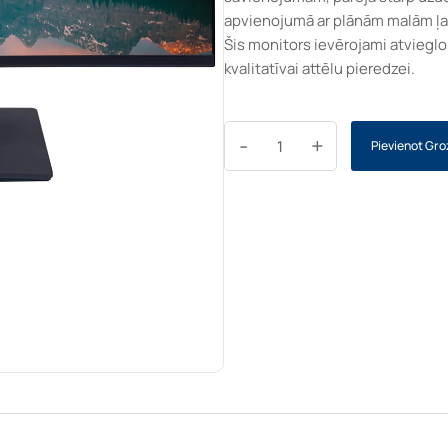
apvienojumā ar plānām malām ļauj
Šis monitors ievērojami atvieglo
kvalitatīvai attēlu pieredzei.
-
+
Pievienot Gr