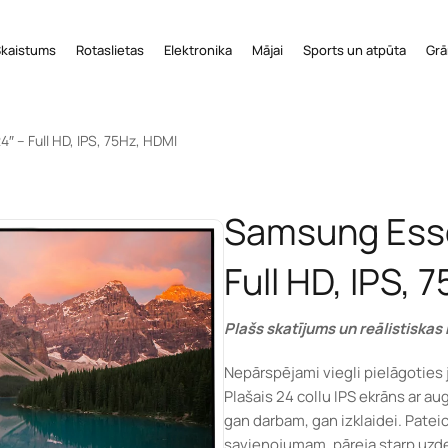
Skaistums
Rotaslietas
Elektronika
Mājai
Sports un atpūta
Grā
″ – Full HD, IPS, 75Hz, HDMI
Samsung Essen
Full HD, IPS, 
Plašs skatījums un reālistiskas
Nepārspējami viegli pielāgoties
Plašais 24 collu IPS ekrāns ar a
gan darbam, gan izklaidei. Patei
savienojumam, pāreja starp uzd