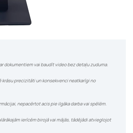
dāt ar dokumentiem vai baudīt video bez detaļu zuduma.
ē krāsu precizitāti un konsekvenci neatkarīgi no
rmācijai, nepacērtot acis pie ilgāka darba vai spēlēm.
rākajām ierīcēm birojā vai mājās, tādējādi atvieglojot