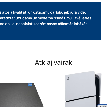
attēla kvalitāti un uzticamu darbību jebkurā vidē.
pieredzi ar uzticamu un modernu risinājumu.
Izvēlieties
 šodien, lai nepalaistu garām savas nākamās labākās
Atklāj vairāk