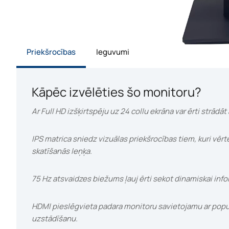
Priekšrocības
Ieguvumi
Kāpēc izvēlēties šo monitoru?
Ar Full HD izšķirtspēju uz 24 collu ekrāna var ērti strā
IPS matrica sniedz vizuālas priekšrocības tiem, kuri vērt
skatīšanās leņķa.
75 Hz atsvaidzes biežums ļauj ērti sekot dinamiskai info
HDMI pieslēgvieta padara monitoru savietojamu ar populā
uzstādīšanu.