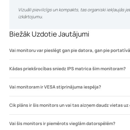
Vizuāli pievilcīgs un kompakts, tas organiski iekļaujās j
izkārtojumu.
Biežāk Uzdotie Jautājumi
Vai monitoru var pieslēgt gan pie datora, gan pie portatīv
Kādas priekšrocības sniedz IPS matrica šim monitoram?
Vai monitoram ir VESA stiprinājuma iespēja?
Cik plāns ir šis monitors un vai tas aizņem daudz vietas uz
Vai šis monitors ir piemērots vieglām datorspēlēm?