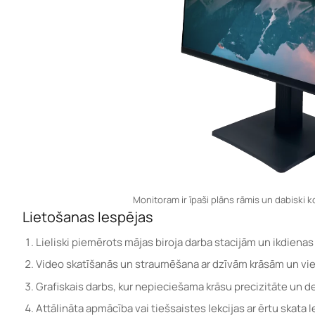
Monitoram ir īpaši plāns rāmis un dabiski k
Lietošanas Iespējas
Lieliski piemērots mājas biroja darba stacijām un ikdiena
Video skatīšanās un straumēšana ar dzīvām krāsām un vi
Grafiskais darbs, kur nepieciešama krāsu precizitāte un de
Attālināta apmācība vai tiešsaistes lekcijas ar ērtu skata l