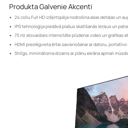
Produkta Galvenie Akcenti
24 collu Full HD izšķirtspēja nodrošina asas detaļas un aug
IPS tehnoloģija piedāvā plašus skatīšanās leņķus un patie
75 Hz atsvaidzes intensitāte plūdenai video un grafikas a
HDMI pieslēgvieta ērtai savienošanai ar datoru, portatīvo va
Stilīgs, minimālisma dizains ar plānu ekrāna apmali mūsd