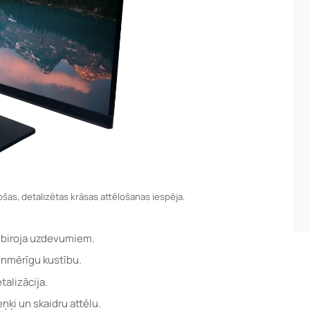
ošas, detalizētas krāsas attēlošanas iespēja.
s biroja uzdevumiem.
enmērīgu kustību.
talizācija.
eņķi un skaidru attēlu.