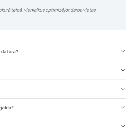
ebkurā telpā, vienlaikus optimizējot darba vietas
ā datora?
 galda?