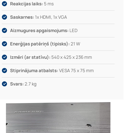
Reakcijas laiks:
5 ms
Saskarnes:
1x HDMI, 1x VGA
Aizmugures apgaismojums:
LED
Enerģijas patēriņš (tipisks):
21 W
Izmēri (ar statīvu):
540 x 425 x 236 mm
Stiprinājuma atbalsts:
VESA 75 x 75 mm
Svars:
2.7 kg